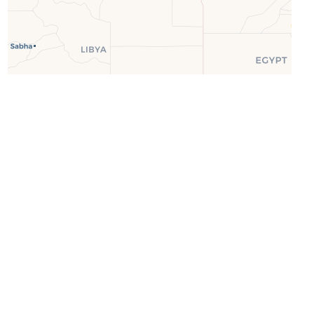
Leaflet
| ©
OpenStreetMap
©
CartoDB