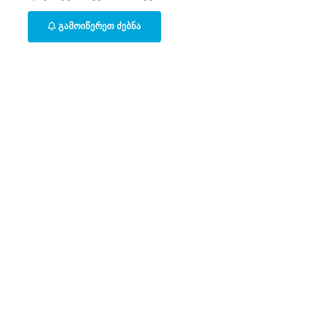
ᲒᲐᲛᲝᲘᲬᲔᲠᲔᲗ ᲫᲔᲑᲜᲐ