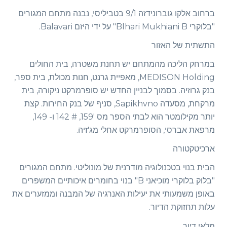
ברחוב אלקו גוברונידזה 9/1 בטביליסי, נבנה מתחם המגורים
"בלוקרי Blhari Mukhiani B" על ידי היזם Balavari.
התשתית של האזור
במרחק הליכה מהמתחם יש תחנת משטרה, בית החולים
MEDISON Holding, מאפיית גרנט, חנות מכולת, בית ספר,
בנק גרוזיה. בסמוך לבניין החדש יש סופרמרקט ניקורה, בית
מרקחת, מסעדה Sapikhvno, סניף של בנק החירות. קצת
יותר מקילומטר הוא לבתי הספר מס '159, # 142 ו- 149,
מרפאת אברסי, הסופרמרקט אחלי מג'זיה.
ארכיטקטורה
הבית בנוי בטכנולוגיה מודרנית של מונוליטי. מתחם המגורים
"בלוק בלוקרי מוכיאני B" בנוי בחומרים איכותיים המשפרים
באופן משמעותי את יעילות האנרגיה של המבנה וממזערים את
עלות תחזוקת הדיור.
מלאי דיור