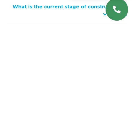
What is the current stage of construction
works?
How many elevators will be in the
building?
What is considered ceiling height?
כיצד אוכל ליצור קשר עם מחלקת המכירות של
Balavari Mukhiani B Block?
חפצים אחרים בקרבת מקום, תביליסי