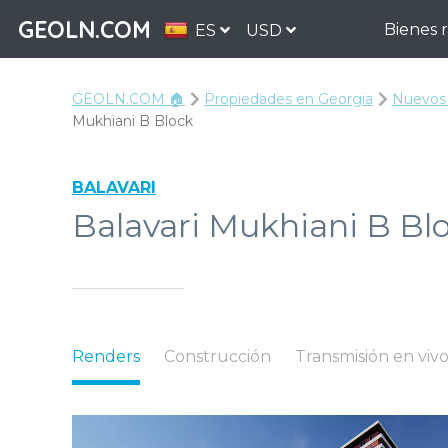
GEOLN.COM
Bienes 
ES
USD
GEOLN.COM 🏠
Propiedades en Georgia
Nuevos 
Mukhiani B Block
BALAVARI
Balavari Mukhiani B Bloc
Renders
Construcción
Transmisión en viv