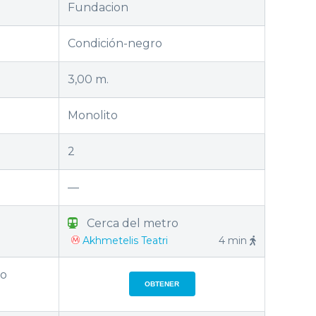
Fundacion
Condición-negro
3,00 m.
Monolito
2
—
Cerca del metro
Akhmetelis Teatri
4 min
to
OBTENER