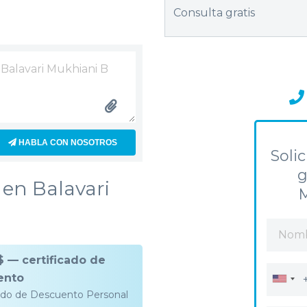
Consulta gratis
HABLA CON NOSOTROS
Solic
g
en Balavari
M
$ — сertificado de
ento
cado de Descuento Personal