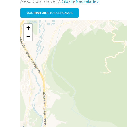
Aleko Gobronidze, 7,
Gldani-Nadzaladevi
MOSTRAR OBJETOS CERCANOS
+
−