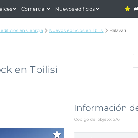
raíces
Comercial
Nuevos edificios
edificios en Georgia
Nuevos edificios en Tbilisi
Balavari
k en Tbilisi
Información de
o
Código del objeto: 576