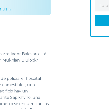
t us →
esarrollador Balavari está
i Mukhiani B Block".
e policía, el hospital
 comestibles, una
edificio hay un
rante Sapikhvno, una
lómetro se encuentran las