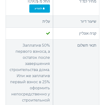
מחיר למ"ר
החל מ 1090$
להודיע
שיעור דיור
עִלִית
קניה אונליין
תנאי תשלום
Заплатив 50%
первого взноса, а
остаток после
завершения
строительства дома.
Или же заплатив
первый взнос в 25%
оформить
непосредственно у
строительной