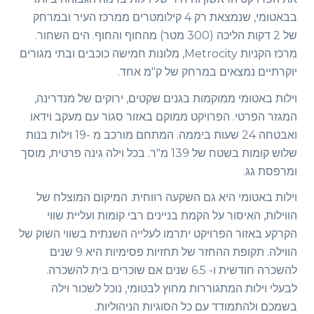
בבאטומי, שנמצאת רק 4 קילומטרים ממרכז העיר ובמרחק
של 2 דקות הליכה (300 מטר) מהחוף והחוף. הים השחור.
מרכז הקניות Metrocity, מלונות חמישה כוכבים ובתי מגורים
יוקרתיים נמצאים במרחק של ק"מ אחד.
וילות באטומי ממוקמות בגנים שקטים, ירוקים של מנדרינה,
המגזר הפרטי. הפרויקט ממוקם באזור סגור עם מעקב וידאו
ואבטחה 24 שעות ביממה. המתחם מורכב מ -19 וילות בנות
שלוש קומות בשטח של 139 מ"ר. בכל וילה גינה פרטית, מוסך
ומרפסת גג.
וילות באטומי היא גם השקעה רווחית. המיקום המוצלח של
הווילות, האיסור על הקמת בניינים רבי קומות ועליית שווי
הקרקע באזור הפרויקט יתרמו לעלייה השנתית בשווי השוק של
הווילה. תקופת ההחזר של תחזיות פסימיות היא 9 שנים
להשכרה חודשית ו- 6.5 שנים אם שוכרים בית להשכרה.
לבעלי וילות המתגוררות מחוץ לבטומי, נוכל לשכור וילה
בשמכם ולהתמודד עם כל הסוגיות הניהוליות.