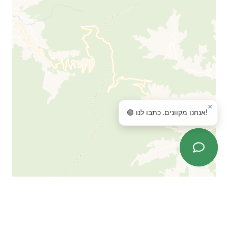
×
🟢 אנחנו מקוונים. כתבו לנו!
Leaflet
| ©
OpenStreetMap
©
CartoDB
שאלות נפוצות