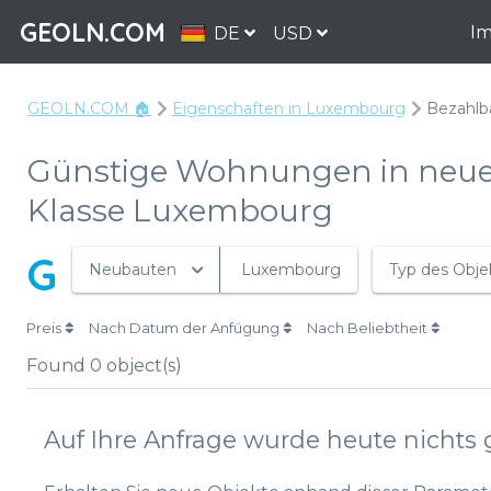
GEOLN.COM
Im
DE
USD
GEOLN.COM 🏠
Eigenschaften in Luxembourg
Bezahlb
Günstige Wohnungen in neu
Klasse Luxembourg
G
Neubauten
Luxembourg
Typ des Obje
Preis
Nach Datum der Anfügung
Nach Beliebtheit
Found
0
object(s)
Auf Ihre Anfrage wurde heute nichts