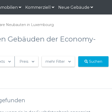
mobilien
Kommerziell
Neue Gebäude
are Neubauten in Luxembourg
en Gebäuden der Economy-
kts
Preis
mehr Filter
Suchen
 gefunden