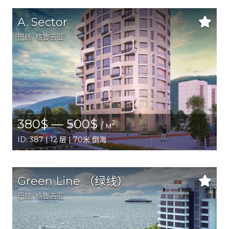
A. Sector
巴统
,
格鲁吉亚
380$ — 500$
2
/ м
ID: 387 | 12 层 | 70米 倒海
Green Line （绿线）
巴统
,
格鲁吉亚