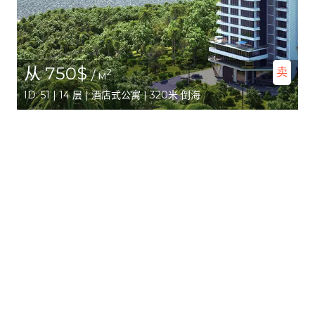
从 750$
卖
2
/ м
ID: 51 | 14 层 | 酒店式公寓 | 320米 倒海