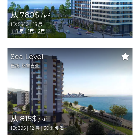
从 780$
2
/ м
ID: 5640 | 15 层
工作室
|
1居
|
2居
Sea Level
巴统
,
格鲁吉亚
从 815$
2
/ м
ID: 395 | 12 层 | 30米 倒海