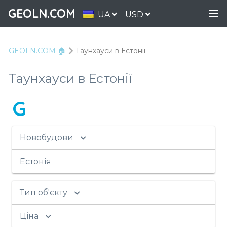
GEOLN.COM
UA
USD
GEOLN.COM 🏠
Таунхауси в Естонії
Таунхауси в Естонії
G
Новобудови
Естонія
Тип об'єкту
Ціна