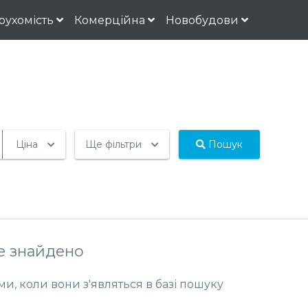
рухомість
Комерційна
Новобудови
Ціна
Ще фільтри
Пошук
не знайдено
и, коли вони з'являться в базі пошуку