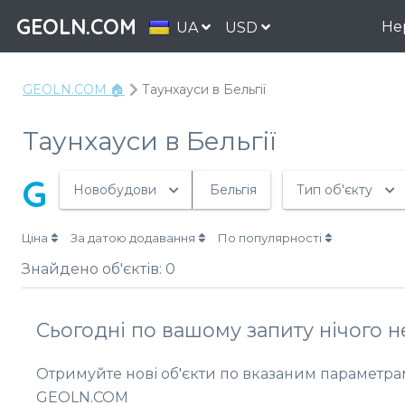
GEOLN.COM
Не
UA
USD
GEOLN.COM 🏠
Таунхауси в Бельгії
Таунхауси в Бельгії
G
Новобудови
Бельгія
Тип об'єкту
Ціна
За датою додавання
По популярності
Знайдено об'єктів:
0
Сьогодні по вашому запиту нічого 
Отримуйте нові об'єкти по вказаним параметрам
GEOLN.COM