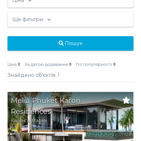
Ціна
Ще фільтри
Пошук
Ціна
За датою додавання
По популярності
Знайдено об'єктів:
1
Meliá Phuket Karon
Residences
Каронга
, Малаві