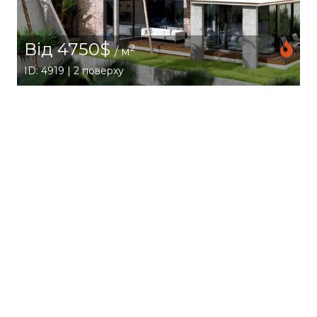
Від 4750$
2
/ м
ID: 4919 | 2 поверху