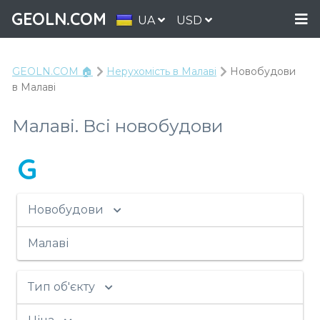
GEOLN.COM
UA
USD
GEOLN.COM 🏠
Нерухомість в Малаві
Новобудови
в Малаві
Малаві. Всі новобудови
G
Новобудови
Малаві
Тип об'єкту