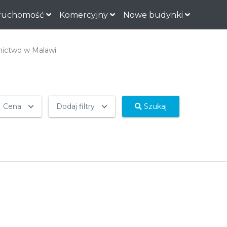
ruchomość
Komercyjny
Nowe budynki
ictwo w Malawi
Cena
Dodaj filtry
Szukaj