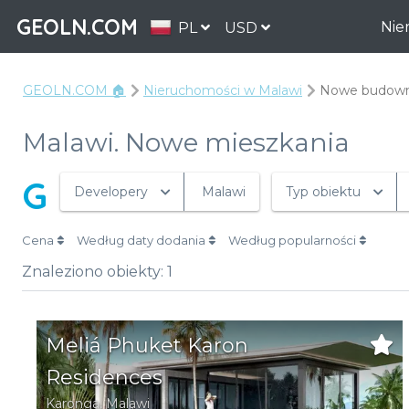
GEOLN.COM
Nie
PL
USD
GEOLN.COM 🏠
Nieruchomości w Malawi
Nowe budown
Malawi. Nowe mieszkania
G
Developery
Malawi
Typ obiektu
Cena
Według daty dodania
Według popularności
Znaleziono obiekty:
1
Meliá Phuket Karon
Residences
Karonga
, Malawi