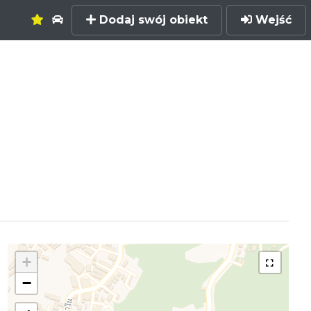
Dodaj swój obiekt
Wejść
+
−