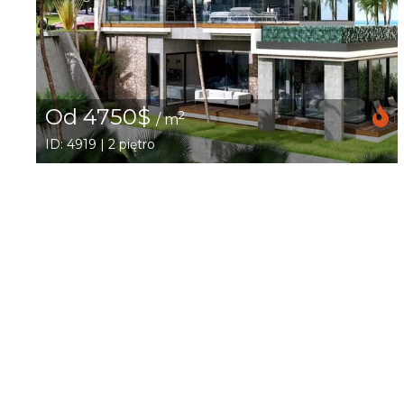
Od 4750$
2
/ m
ID: 4919 | 2 piętro