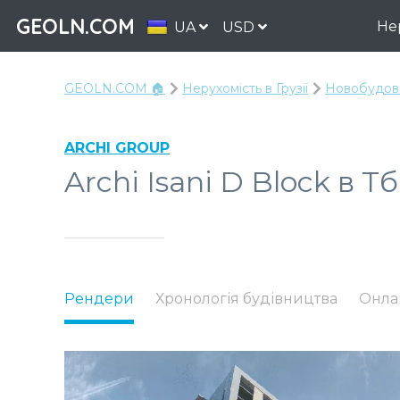
GEOLN.COM
Не
UA
USD
GEOLN.COM 🏠
Нерухомість в Грузії
Новобудови 
ARCHI GROUP
Archi Isani D Block в Тб
Рендери
Хронологія будівництва
Онла