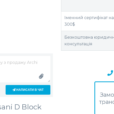
Іменний сертифікат н
300$
Безкоштовна юридич
консультація
НАПИСАТИ В ЧАТ
Замо
транс
sani D Block