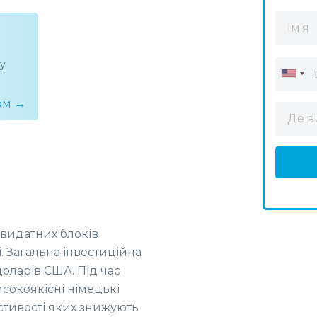
ку
ом →
 видатних блоків
. Загальна інвестиційна
доларів США. Під час
исокоякісні німецькі
астивості яких знижують