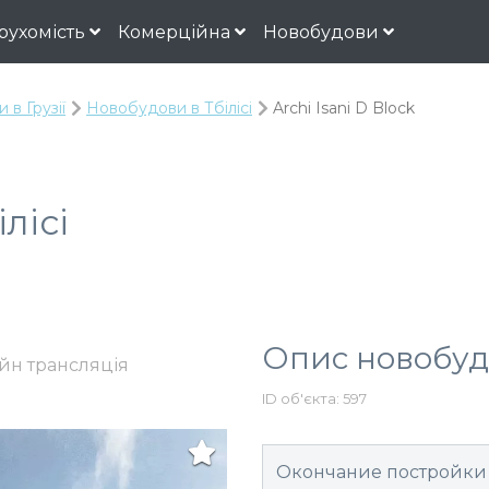
рухомість
Комерційна
Новобудови
в Грузії
Новобудови в Тбілісі
Archi Isani D Block
ілісі
Опис новобу
йн трансляція
ID об'єкта: 597
Окончание постройки