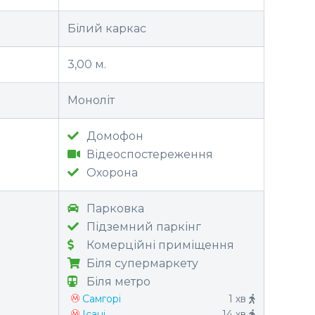
Білий каркас
3,00 м.
Моноліт
Домофон
Відеоспостереження
Охорона
Парковка
Підземний паркінг
Комерційні приміщення
Біля супермаркету
Біля метро
Самгорі
1 хв
Ісані
14 хв