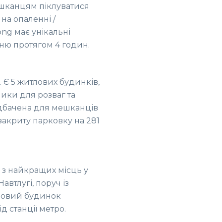
ешканцям піклуватися
а опаленні /
ong має унікальні
ню протягом 4 годин.
. Є 5 житлових будинків,
чики для розваг та
редбачена для мешканців
закриту парковку на 281
 з найкращих місць у
Навтлугі, поруч із
ловий будинок
д станції метро.