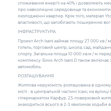
споживання енергії на 40% і дозволяють м
про навколишнє середовище та економити н
охолодженні квартир. Крім того, матеріал Yt
властивості, що запобігають поширенню вог
ІНФРАСТРУКТУРА
Проект Arch Isani займає площу 27 000 кв / м
готель, торговий центр, школа, сад, майдан
спорту. Загальна площа 10 000 кв.м / м пе
комплексу. Блок Arch Isani D також включає 
автомобіль.
РОЗТАШУВАННЯ
Житлова нерухомість розташована в одному
місті - в центральній частині Ісані, на вулиці 
гіпермаркетом Карфур. 23-поверховий жит
знаходиться всього в 2-3 хвилинах ходьби ві