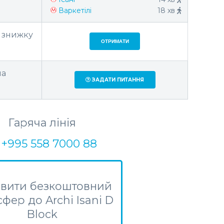
Варкетілі
18 хв
а знижку
ОТРИМАТИ
на
ЗАДАТИ ПИТАННЯ
Гаряча лінія
+995 558 7000 88
вити безкоштовний
фер до Archi Isani D
Block