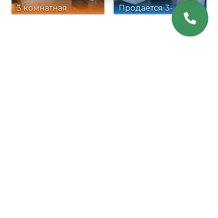
3 комнатная
Продается 3-
квартира в Ваке.
комнатная
Недорогая
квартира
квартира в
Тбилиси
ПОДПИШИТЕСЬ НА
НАШУ РАССЫЛКУ
Email
ПОДПИСАТЬСЯ