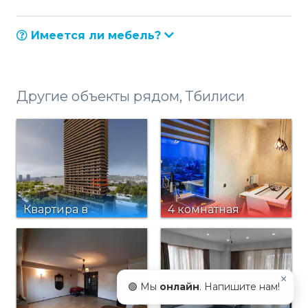
Имеется ли мебель?
Другие объекты рядом, Тбилиси
Квартира в
4 комнатная
Тбилиси по пр.
квартира в
Важи Пшавелы 25 в
Ортачала. Купить
премиум ЖК Sakeni
дом в Тбилиси,
×
с бассейном
Ортачала
🟢 Мы
онлайн
. Напишите нам!