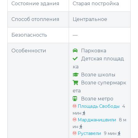
Состояние здания
Старая постройка
Способ отопления
Центральное
Безопасность
—
Особенности
Парковка
Детская площад
ка
Возле школы
Возле супермарк
ета
Возле метро
Площадь Свободы
4
мин
Марджанишвили
8 м
ин
Руставели
9 мин