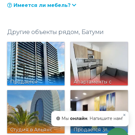
Имеется ли мебель?
Другие объекты рядом, Батуми
Продается
Апартаменты с
квартира в Next
видом на море на
17 этаже
×
🟢 Мы
онлайн
. Напишите нам!
Студия в Альянс
Продается 3-