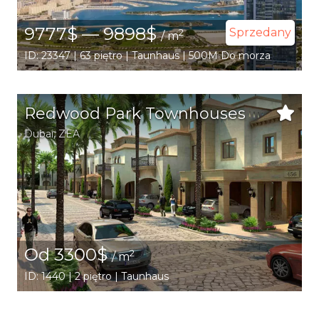
9777$ — 9898$
Sprzedany
2
/ m
ID: 23347 | 63 piętro | Taunhaus | 500M Do morza
Redwood Park Townhouses
Dubai
,
ZEA
Od 3300$
2
/ m
ID: 1440 | 2 piętro | Taunhaus