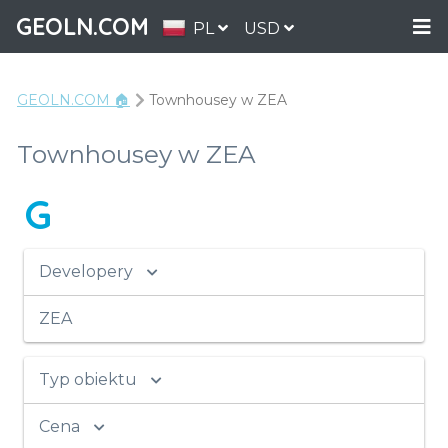
GEOLN.COM
PL
USD
GEOLN.COM 🏠
Townhousey w ZEA
Townhousey w ZEA
G
Developery
ZEA
Typ obiektu
Cena