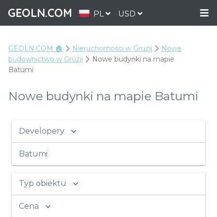
GEOLN.COM
PL
USD
GEOLN.COM 🏠
Nieruchomości w Gruzji
Nowe
budownictwo w Gruzji
Nowe budynki na mapie
Batumi
Nowe budynki na mapie Batumi
Developery
Batumi
Typ obiektu
Cena