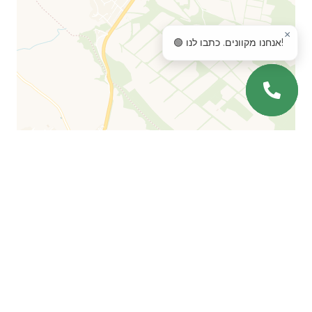
×
🟢 אנחנו מקוונים. כתבו לנו!
Leaflet
| ©
OpenStreetMap
©
CartoDB
שאלות נפוצות
When will the construction be completed?
Installment plan terms and conditions