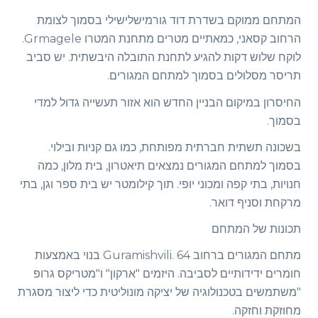
המתחם ממוקם בשדרת דוד גורמישלישילי בסמוך לצומת
הרחוב קסאני, כמאתיים מטרים מתחנת המטרו Grmagele.
לוקח שלוש דקות להגיע לתחנת התובלה היבשתית. יש סביב
תריסר מסלולים בסמוך למתחם המגורים.
החיסרון במיקום הבניין החדש הוא אזור תעשייה גדול למדי
בסמוך.
בשכונה תשתית חברתית מפותחת, כמו גם קניות ובילוי.
בסמוך למתחם המגורים נמצאים תיאטרון, בית מלון, כמה
חנויות, בתי קפה ומכוני יופי. תוך קילומטר יש בית ספר וגן, בתי
מרקחת וסניף דואר.
תכונות של המתחם
מתחם המגורים ברחוב Guramishvili. 64 בנוי באמצעות
חומרים ידידותיים לסביבה. היזמים "ארקון" ו"מטריקס גרופ
"משתמשים בטכנולוגיה של יציקה מונוליטית כדי ליצור מסגרת
מחוזקת וחזקה.