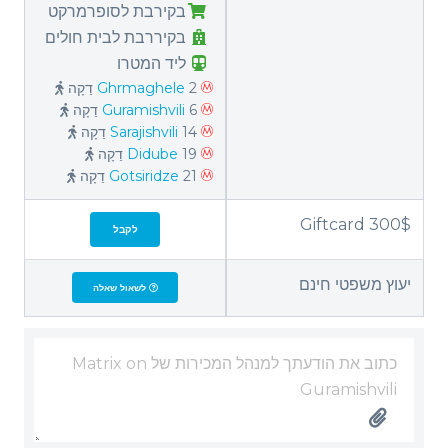
בקירבת לסופרמרקט
בקיררבת לבית חולים
ליד המטרו
2 דַקָה
Ghrmaghele
6 דַקָה
Guramishvili
14 דַקָה
Sarajishvili
19 דַקָה
Didube
21 דַקָה
Gotsiridze
Giftcard 300$
לקבל
יעוץ משפטי חינם
לשאול שאלה