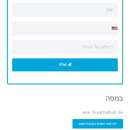
שלח
במפה
ave. Guramishvili, 64
להראות חפצים בקרבת מקום