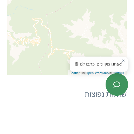
×
🟢 אנחנו מקוונים. כתבו לנו!
Leaflet
| ©
OpenStreetMap
©
CartoDB
שאלות נפוצות
When will the construction be completed?