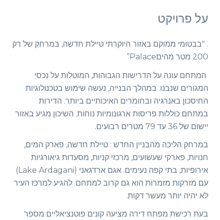
על פרויקט
. "בבטומי ממוקם באזור היוקרתי טיילת חדשה, במרחק של רק
200 מטר מהיםPalace”
המתחם עונה על הדרישות הגבוהות, המוטלות על נכסי
המגורים שנבנו. במהלך הבנייה, נעשה שימוש בטכנולוגיות
החיסכון באנרגיה ובחומרים האיכותיים ביותר. הדירות
במתחם כוללות פריסות ארגונומיות נוחות. השיכון מגיע באזור
יישום של 36 עד 79 מטרים רבועים.
במרחק הליכה מהבניין החדש : טיילת חדשה, פארק המים,
חנויות, פארקי שעשועים, מרכזי קניות, מסעדות גיאורגיות
אירופיות, בתי קפה נעימים. אגם ארדגאני (Lake Ardagani)
עם מזרקות מזמרות הוא גם קרוב למתחם. להגיע למרכז העיר
לא יהיה יותר מעשר דקות.
בעת רכישת מפתח דירה מציעה קונים פוטנציאליים מספר