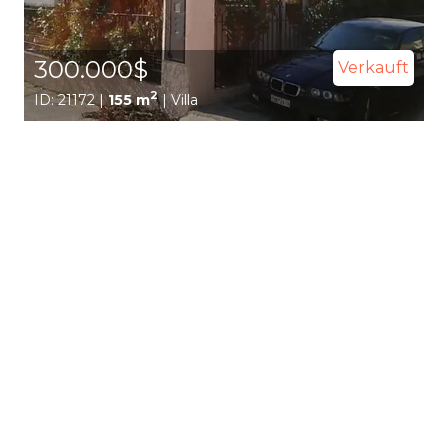
300.000$
Verkauft
2
ID: 21172 |
155 m
| Villa