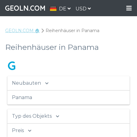
GEOLN.COM
DE
USD
GEOLN.COM 🏠
Reihenhäuser in Panama
Reihenhäuser in Panama
G
Neubauten
Panama
Typ des Objekts
Preis