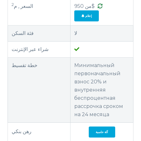
2
من 950$
السعر , م
إعلام
لا
فئة السكن
شراء عبر الإنترنت
Минимальный
خطة تقسيط
первоначальный
взнос 20% и
внутренняя
беспроцентная
рассрочка сроком
на 24 месяца
رهن بنكي
آلة حاسبة