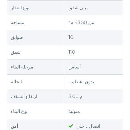
مبنى شقق
نوع العقار
2
من 43,50 م
مساحة
10
طوابق
110
شقق
أساس
مرحلة البناء
بدون تشطيب
الحالة
3,00 م.
ارتفاع السقف
منوليذ
نوع البناء
اتصال داخلي
أمن