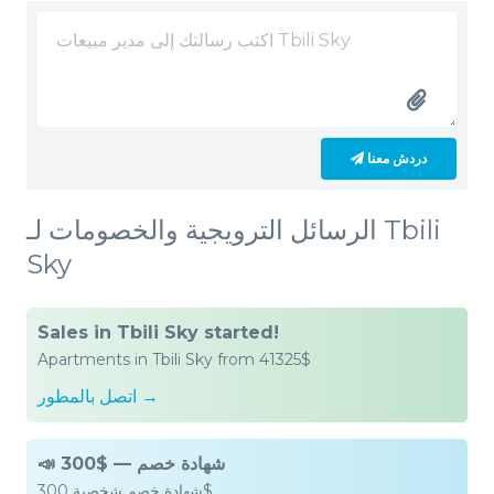
دردش معنا
الرسائل الترويجية والخصومات لـ Tbili
Sky
Sales in Tbili Sky started!
Apartments in Tbili Sky from 41325$
اتصل بالمطور →
📣 300$ — شهادة خصم
شهادة خصم شخصية 300$