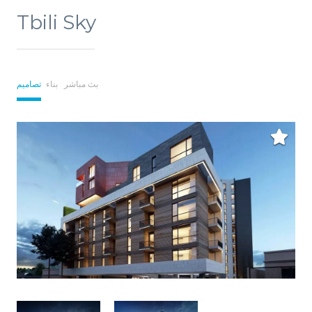
Tbili Sky
بث مباشر
بناء
تصاميم