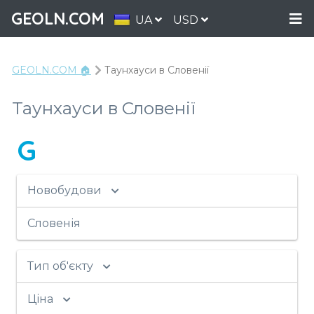
GEOLN.COM
UA
USD
GEOLN.COM 🏠
Таунхауси в Словенії
Таунхауси в Словенії
G
Новобудови
Словенія
Тип об'єкту
Ціна