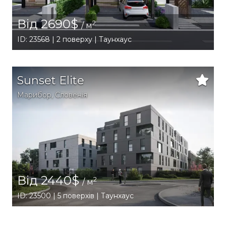
Від 2690$
2
/ м
ID: 23568 | 2 поверху | Таунхаус
Sunset Elite
Марибор
,
Словенія
Від 2440$
2
/ м
ID: 23500 | 5 поверхів | Таунхаус