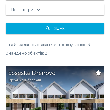
Ще фільтри
Пошук
Ціна
За датою додавання
По популярності
Знайдено об'єктів:
2
Soseska Drenovo
Врхника
,
Словенія