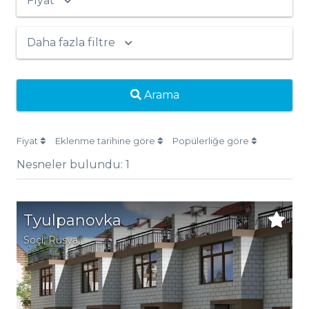
Fiyat
Daha fazla filtre
Arama
Fiyat
Eklenme tarihine göre
Popülerliğe göre
Nesneler bulundu:
1
Tyulpanovka
Soçi
,
Rusya