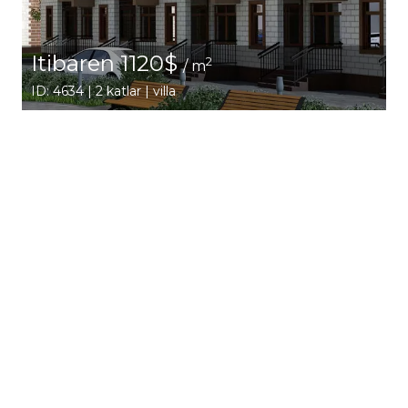
Itibaren 1120$
2
/ m
ID: 4634 | 2 katlar | villa