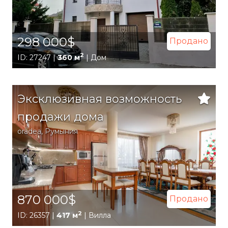
298 000$
Продано
2
ID: 27247 |
360 м
| Дом
Эксклюзивная возможность
продажи дома
oradea
,
Румыния
870 000$
Продано
2
ID: 26357 |
417 м
| Вилла