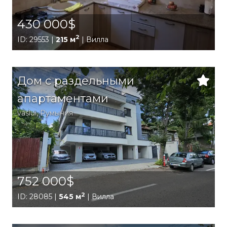
430 000$
2
ID: 29553 |
215 м
| Вилла
Дом с раздельными
апартаментами
vaslui
,
Румыния
752 000$
2
ID: 28085 |
545 м
| Вилла