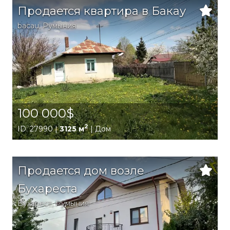
Продается квартира в Бакау
bacau
,
Румыния
100 000$
2
ID: 27990 |
3125 м
| Дом
Продается дом возле
Бухареста
Бухарест
,
Румыния