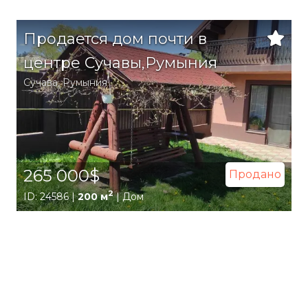
Продается дом почти в
центре Сучавы,Румыния
Сучава
,
Румыния
265 000$
Продано
2
ID: 24586 |
200 м
| Дом