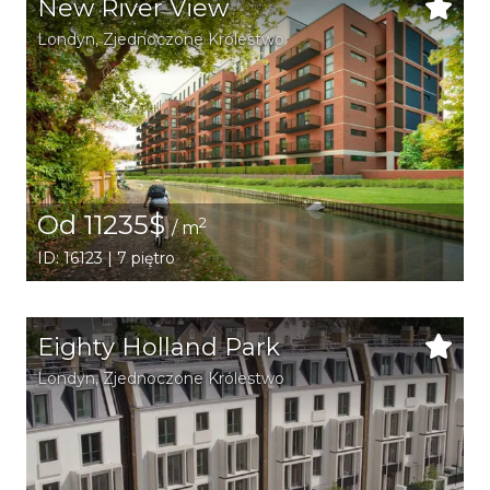
New River View
Londyn
, Zjednoczone Królestwo
Od 11235$
2
/ m
ID: 16123 | 7 piętro
Eighty Holland Park
Londyn
, Zjednoczone Królestwo