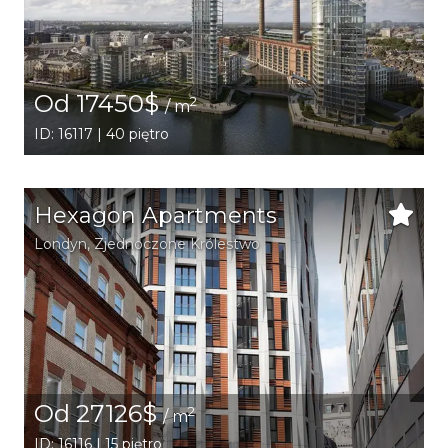
Od 17450$
2
/ m
ID: 16117 | 40 piętro
Hexagon Apartments
Londyn
, Zjednoczone Królestwo
Od 27126$
2
/ m
ID: 16116 | 15 piętro