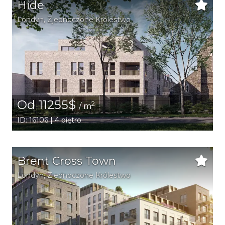
Hide
Londyn
, Zjednoczone Królestwo
Od 11255$
2
/ m
ID: 16106 | 4 piętro
Brent Cross Town
Londyn
, Zjednoczone Królestwo