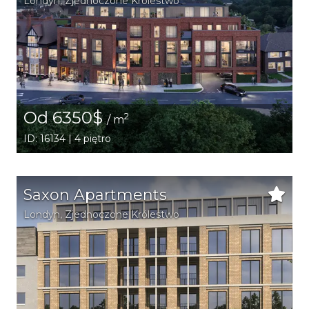
Londyn
, Zjednoczone Królestwo
Od 6350$
2
/ m
ID: 16134 | 4 piętro
Saxon Apartments
Londyn
, Zjednoczone Królestwo