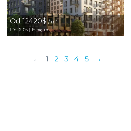
Od 12420$
2
/ m
ID: 16105 | 15 piętro
←
1
2
3
4
5
→