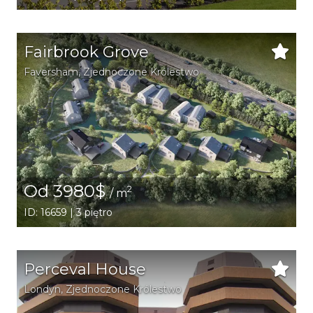
Fairbrook Grove
Faversham
, Zjednoczone Królestwo
Od 3980$
2
/ m
ID: 16659 | 3 piętro
Perceval House
Londyn
, Zjednoczone Królestwo