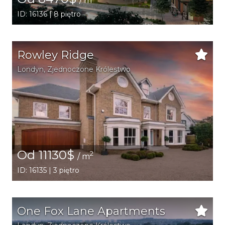
/ m
ID: 16136 | 8 piętro
Rowley Ridge
Londyn
, Zjednoczone Królestwo
Od 11130$
2
/ m
ID: 16135 | 3 piętro
One Fox Lane Apartments