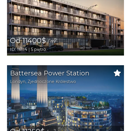
Od 11400$
2
/ m
ID: 16114 | 5 piętro
Battersea Power Station
Londyn
, Zjednoczone Królestwo
2