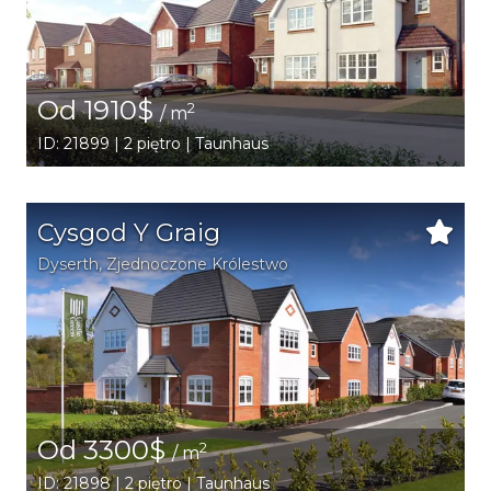
Od 1910$
2
/ m
ID: 21899 | 2 piętro | Taunhaus
Cysgod Y Graig
Dyserth
, Zjednoczone Królestwo
Od 3300$
2
/ m
ID: 21898 | 2 piętro | Taunhaus