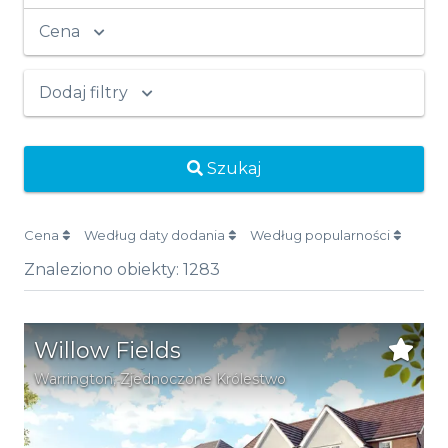
Cena
Dodaj filtry
Szukaj
Cena
Według daty dodania
Według popularności
Znaleziono obiekty:
1283
Willow Fields
Warrington
, Zjednoczone Królestwo