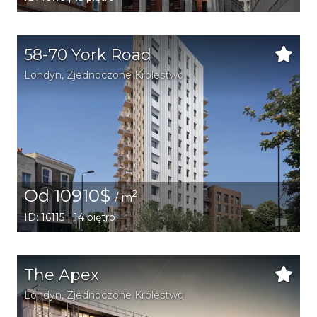
58-70 York Road
Londyn
, Zjednoczone Królestwo
Od 10910$
2
/ m
ID: 16115 | 14 piętro
The Apex
Londyn
, Zjednoczone Królestwo