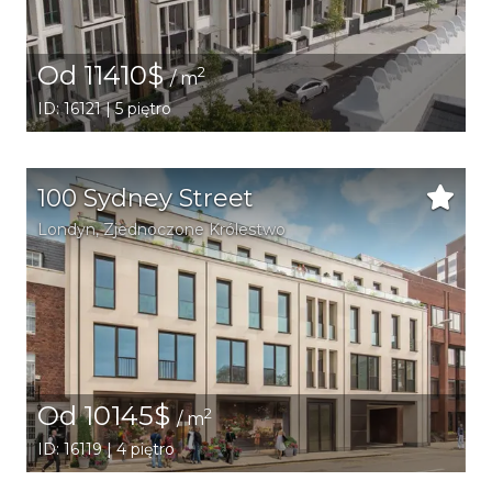
Od 11410$
2
/ m
ID: 16121 | 5 piętro
100 Sydney Street
Londyn
, Zjednoczone Królestwo
Od 10145$
2
/ m
ID: 16119 | 4 piętro