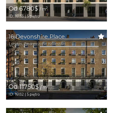
Od 6780$
2
/ m
ID: 16133 | 5 piętro
16 Devonshire Place
Londyn
, Zjednoczone Królestwo
Od 11750$
2
/ m
ID: 16132 | 5 piętro