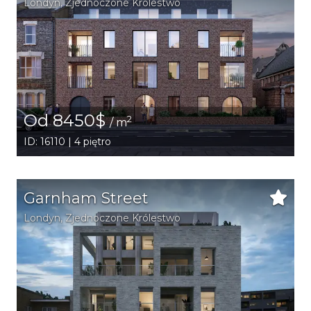
Londyn
, Zjednoczone Królestwo
Od 8450$
2
/ m
ID: 16110 | 4 piętro
Garnham Street
Londyn
, Zjednoczone Królestwo