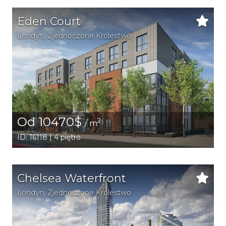
Eden Court
Londyn
, Zjednoczone Królestwo
Od 10470$
2
/ m
ID: 16118 | 4 piętro
Chelsea Waterfront
Londyn
, Zjednoczone Królestwo