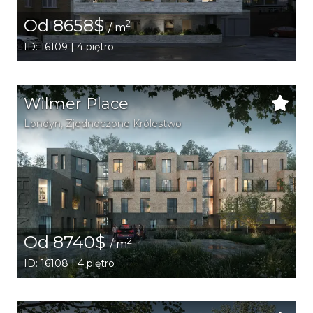
Od 8658$
2
/ m
ID: 16109 | 4 piętro
Wilmer Place
Londyn
, Zjednoczone Królestwo
Od 8740$
2
/ m
ID: 16108 | 4 piętro