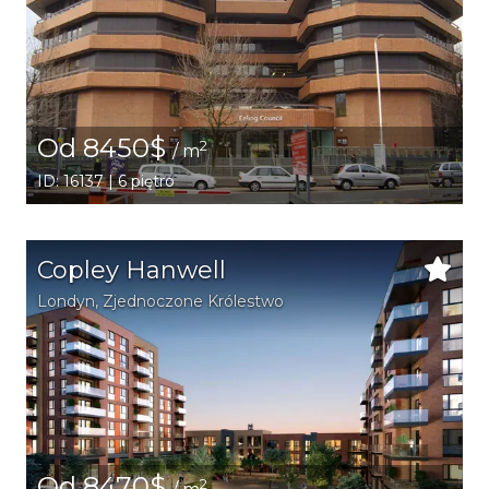
Od 8450$
2
/ m
ID: 16137 | 6 piętro
Copley Hanwell
Londyn
, Zjednoczone Królestwo
Od 8470$
2