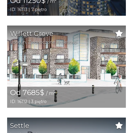
Od 11250$
/ m
ID: 16113 | 7 piętro
Willett Grove
Londyn
, Zjednoczone Królestwo
Od 7685$
2
/ m
ID: 16112 | 3 piętro
Settle