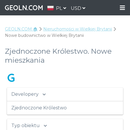
GEOLN.COM
PL
USD
GEOLN.COM 🏠
Nieruchomości w Wielkiej Brytanii
Nowe budownictwo w Wielkiej Brytanii
Zjednoczone Królestwo. Nowe
mieszkania
G
Developery
Zjednoczone Królestwo
Typ obiektu