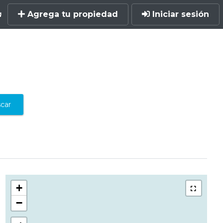
Agrega tu propiedad
Iniciar sesión
car
+
−