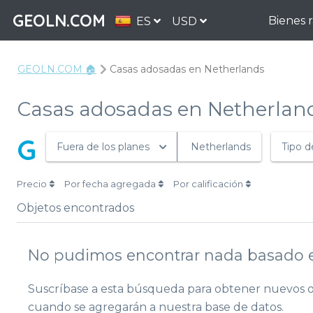
GEOLN.COM
Bienes 
ES
USD
GEOLN.COM 🏠
Casas adosadas en Netherlands
Casas adosadas en Netherlan
G
Fuera de los planes
Netherlands
Tipo d
Precio
Por fecha agregada
Por calificación
Objetos encontrados
No pudimos encontrar nada basado e
Suscríbase a esta búsqueda para obtener nuevos o
cuando se agregarán a nuestra base de datos.