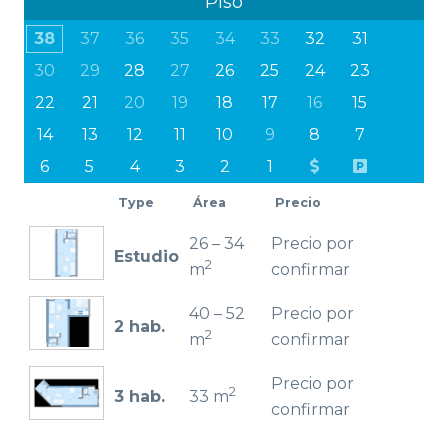
Piso
38
37
36
35
34
33
32
31
30
29
28
27
26
25
24
23
22
21
20
19
18
17
16
15
14
13
12
11
10
9
8
7
6
5
4
3
2
1
Type
Área
Precio
26 – 34
Precio por
Estudio
2
m
confirmar
40 – 52
Precio por
2 hab.
2
m
confirmar
Precio por
2
3 hab.
33 m
confirmar