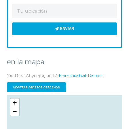
ENVIAR
en la mapa
Ул. Тбел-Абусеридзе 17,
Khimshiashvili District
MOSTRAR OBJETOS CERCANOS
+
−