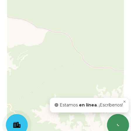
×
🟢 Estamos
en línea
. ¡Escríbenos!