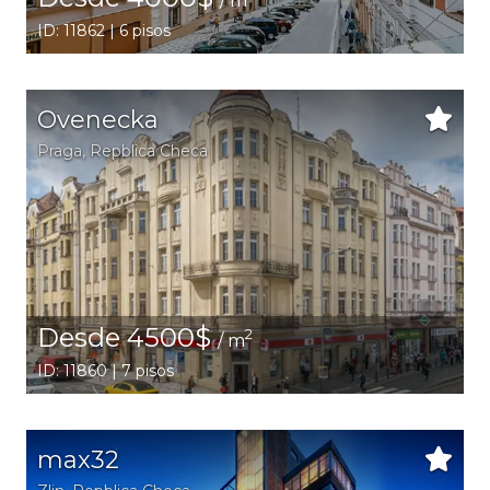
/ m
ID: 11862 | 6 pisos
Ovenecka
Praga
, Repblica Checa
Desde 4500$
2
/ m
ID: 11860 | 7 pisos
max32