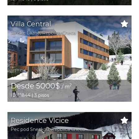
Villa Central
Janske Lazne
, Repblica Checa
Desde 5000$
2
/ m
ID: 11844 | 3 pisos
Residence Vlcice
Pec pod Snezkou
, Repblica Checa