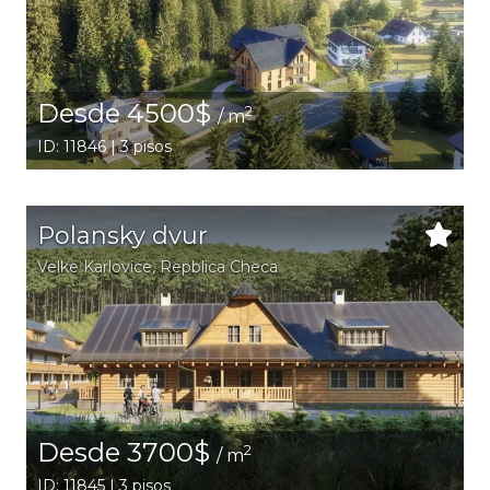
Desde 4500$
2
/ m
ID: 11846 | 3 pisos
Polansky dvur
Velke Karlovice
, Repblica Checa
Desde 3700$
2
/ m
ID: 11845 | 3 pisos