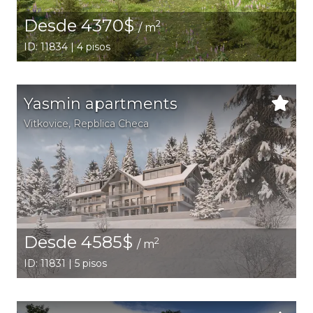
Desde 4370$
2
/ m
ID: 11834 | 4 pisos
Yasmin apartments
Vitkovice
, Repblica Checa
Desde 4585$
2
/ m
ID: 11831 | 5 pisos