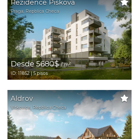
Rezidence Piskova
Praga
, Repblica Checa
Desde 5680$
2
/ m
ID: 11852 | 5 pisos
Aldrov
Vitkovice
, Repblica Checa