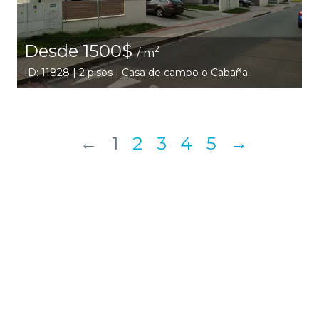
Desde 1500$
2
/ m
ID: 11828 | 2 pisos | Casa de campo o Cabaña
←
1
2
3
4
5
→