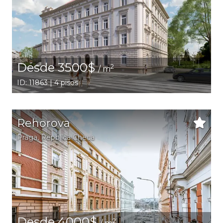
Desde 3500$
2
/ m
ID: 11863 | 4 pisos
Rehorova
Praga
, Repblica Checa
Desde 4000$
2