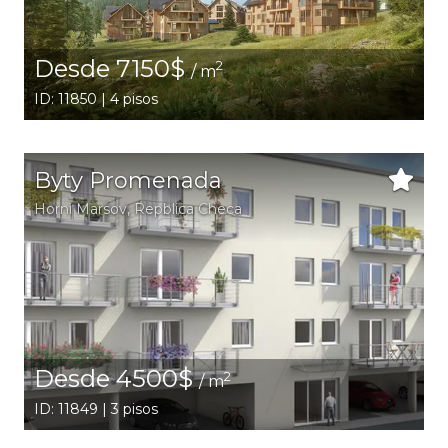
Desde 7150$
2
/ m
ID: 11850 | 4 pisos
Byty Promenada
Horni Marsov
, Repblica Checa
Desde 4500$
2
/ m
ID: 11849 | 3 pisos