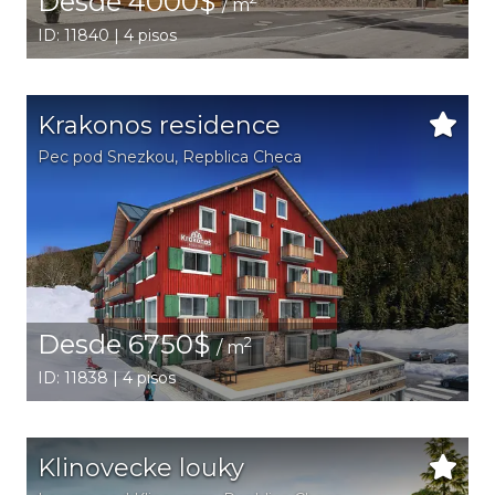
Desde 4000$
/ m
ID: 11840 | 4 pisos
Krakonos residence
Pec pod Snezkou
, Repblica Checa
Desde 6750$
2
/ m
ID: 11838 | 4 pisos
Klinovecke louky