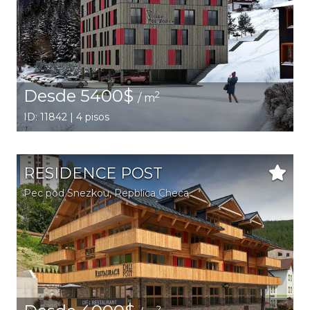
Desde 5400$
2
/ m
ID: 11842 | 4 pisos
RESIDENCE POST
Pec pod Snezkou
, Repblica Checa
2