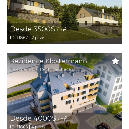
Desde 3500$
2
/ m
ID: 11867 | 2 pisos
Rezidence Klostermann
Zelezna Ruda
, Repblica Checa
Desde 4000$
2
/ m
ID: 11866 | 4 pisos