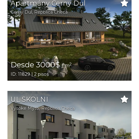
Apartmány Cerny Dul
Cerny Dul
, Repblica Checa
Desde 3000$
2
/ m
ID: 11829 | 2 pisos
UL SKOLNI
Vysoke Myto
, Repblica Checa