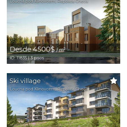
Loucna pod Klinovcem
, Repblica Checa
Desde 4500$
2
/ m
ID: 11835 | 3 pisos
Ski village
Loucna pod Klinovcem
, Repblica Checa