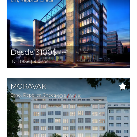
Zlin
, Repblica Checa
Desde 3100$
2
/ m
ID: 11858 | 9 pisos
MORAVAK
Brno
, Repblica Checa