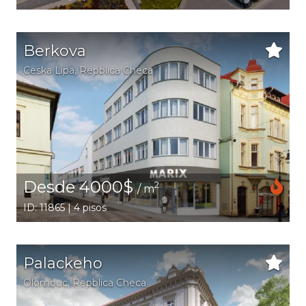
Berkova
Ceska Lipa
, Repblica Checa
Desde 4000$
2
/ m
ID: 11865 | 4 pisos
Palackeho
Olomouc
, Repblica Checa