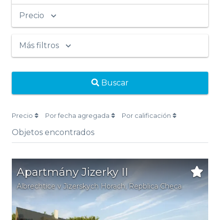
Precio
Más filtros
Buscar
Precio
Por fecha agregada
Por calificación
Objetos encontrados
Apartmány Jizerky II
Albrechtice v Jizerskych Horach
, Repblica Checa