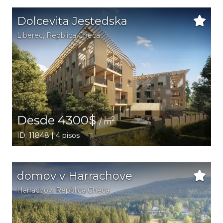
Dolcevita Jestedska
Liberec
, Repblica Checa
Desde 4300$
2
/ m
ID: 11848 | 4 pisos
domov v Harrachove
Harrachov
, Repblica Checa