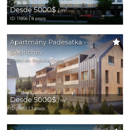
Desde 5000$
2
/ m
ID: 11856 | 8 pisos
Apartmány Padesatka -
Bedrichov
Bedrichov
, Repblica Checa
Desde 5000$
2
/ m
ID: 11855 | 3 pisos