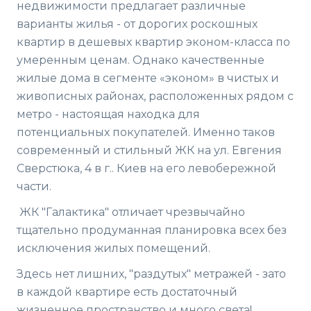
недвижимости предлагает различные
варианты жилья - от дорогих роскошных
квартир в дешевых квартир эконом-класса по
умеренным ценам. Однако качественные
жилые дома в сегменте «эконом» в чистых и
живописных районах, расположенных рядом с
метро - настоящая находка для
потенциальных покупателей. Именно таков
современный и стильный ЖК на ул. Евгения
Сверстюка, 4 в г.. Киев на его левобережной
части.
ЖК "Галактика" отличает чрезвычайно
тщательно продуманная планировка всех без
исключения жилых помещений.
Здесь нет лишних, "раздутых" метражей - зато
в каждой квартире есть достаточный
жизненное пространство и много света!