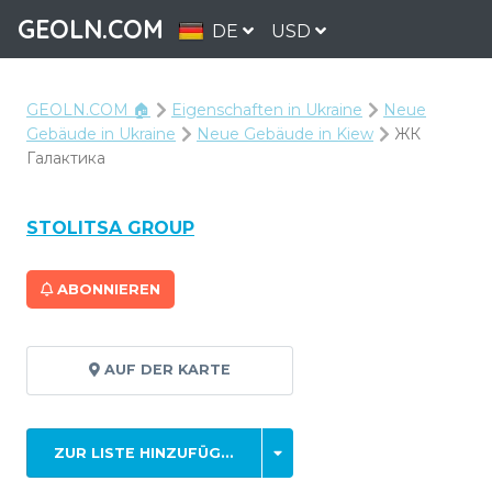
GEOLN.COM
DE
USD
GEOLN.COM 🏠
Eigenschaften in Ukraine
Neue
Gebäude in Ukraine
Neue Gebäude in Kiew
ЖК
Галактика
STOLITSA GROUP
ABONNIEREN
AUF DER KARTE
ZUR LISTE HINZUFÜGEN