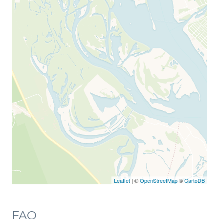
Leaflet
| ©
OpenStreetMap
©
CartoDB
FAQ