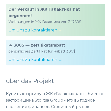
Der Verkauf in ЖК Галактика hat
begonnen!
Wohnungen in ЖК Галактика von 34760$
Um uns zu kontaktieren →
📣 300$ — zertifikatsrabatt
persönliches Zertifikat für Rabatt 300$
Um uns zu kontaktieren →
über das Projekt
Купить квартиру в ЖК «Галактика» в г.. Киев от
застройщика Stolitsa Group - это выгодное
вложение финансов. Столичный рынок