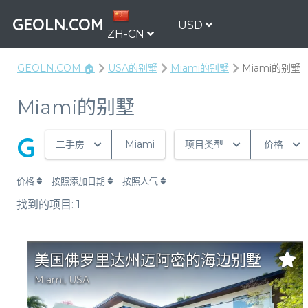
GEOLN.COM
USD
ZH-CN
GEOLN.COM 🏠
USA的别墅
Miami的别墅
Miami的别墅
Miami的别墅
G
二手房
Miami
项目类型
价格
价格
按照添加日期
按照人气
找到的项目:
1
美国佛罗里达州迈阿密的海边别墅
Miami
,
USA