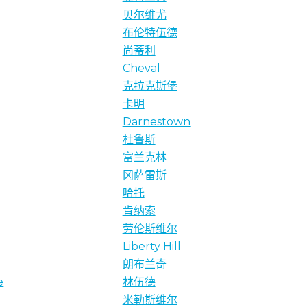
贝尔维尤
布伦特伍德
尚蒂利
Cheval
克拉克斯堡
卡明
Darnestown
杜鲁斯
富兰克林
冈萨雷斯
哈托
肯纳索
劳伦斯维尔
Liberty Hill
朗布兰奇
e
林伍德
米勒斯维尔