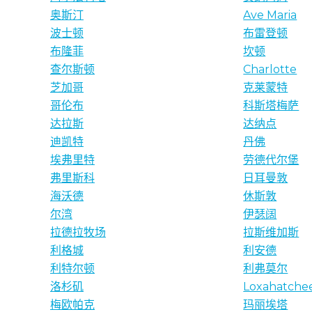
奥斯汀
Ave Maria
波士顿
布雷登顿
布隆菲
坎顿
查尔斯顿
Charlotte
芝加哥
克莱蒙特
哥伦布
科斯塔梅萨
达拉斯
达纳点
迪凯特
丹佛
埃弗里特
劳德代尔堡
弗里斯科
日耳曼敦
海沃德
休斯敦
尔湾
伊瑟阔
拉德拉牧场
拉斯维加斯
利格城
利安德
利特尔顿
利弗莫尔
洛杉矶
Loxahatche
梅欧帕克
玛丽埃塔