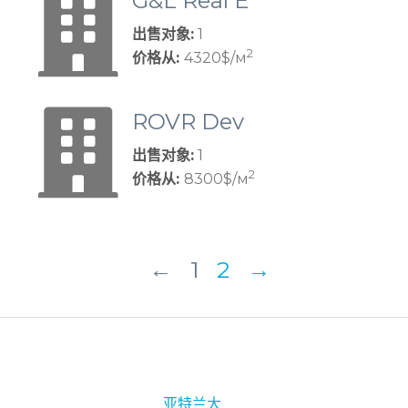
G&L Real E
state Devel
出售对象:
1
opment LL
2
价格从:
4320$/м
C
ROVR Dev
elopment
出售对象:
1
2
价格从:
8300$/м
←
1
2
→
亚特兰大