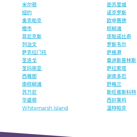
米尔顿
密苏里城
纽约
诺克罗斯
奥克帕克
欧申赛德
橙市
棕榈滩
菲尼克斯
庞帕诺比奇
列治文
罗斯韦尔
萨克拉门托
萨格港
圣迭戈
桑迪斯普林斯
圣玛丽亚
萨拉索塔
西雅图
谢南多厄
南棕榈滩
舒格兰
苏万尼
斯旺普斯科特
华盛顿
西好莱坞
Whitemarsh Island
温特帕克