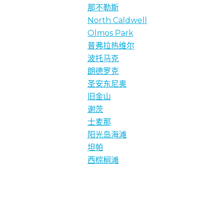
那不勒斯
North Caldwell
Olmos Park
普弗拉热维尔
波托马克
朗德罗克
圣安东尼奥
旧金山
谢茨
士麦那
阳光岛海滩
坦帕
西棕榈滩