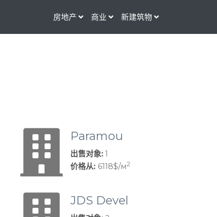
房地产
商业
新建筑物
Paramou
nt
出售对象:
1
2
价格从:
6118$/м
JDS Devel
opment Gr