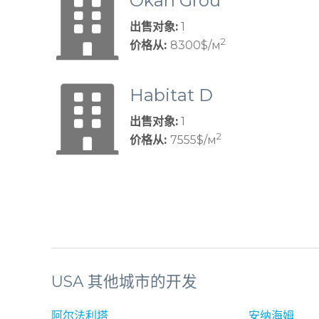
Okan Grou
p
出售对象:
1
2
价格从:
8300$/м
Habitat D
evelopme
出售对象:
1
nt
2
价格从:
7555$/м
USA 其他城市的开发
阿尔法利塔
安纳海姆