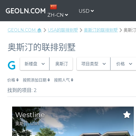
GEOLN.COM
USD
ZH-CN
GEOLN.COM 🏠
USA的联排别墅
奥斯汀的联排别墅
奥斯
奥斯汀的联排别墅
G
新楼盘
奥斯汀
项目类型
价格
价格
按照添加日期
按照人气
找到的项目:
2
Westline
奥斯汀
,
USA