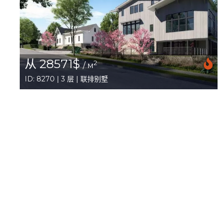
从 28571$
2
/ м
ID: 8270 | 3 层 | 联排别墅