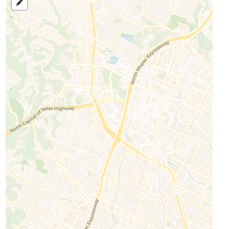
选
择
搜
索
区
域