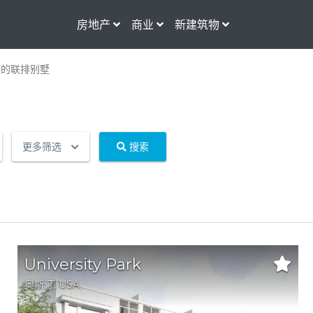
房地产
商业
新建筑物
汀的联排别墅
更多筛选
搜索
University Park
奥斯汀
,
USA