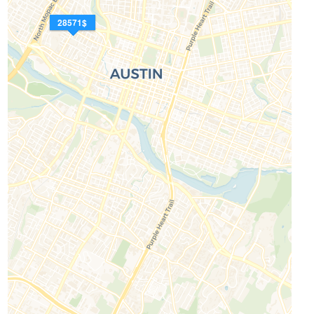
28571$