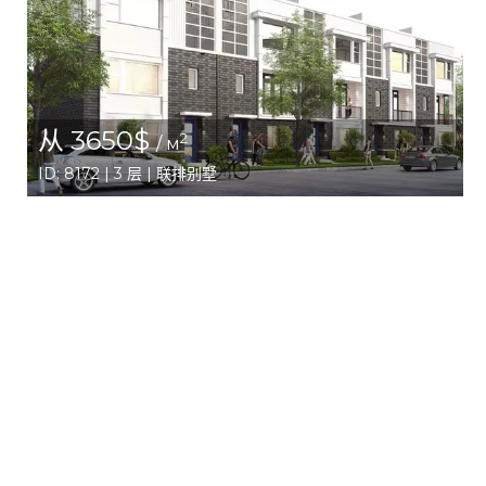
从 3650$
2
/ м
ID: 8172 | 3 层 | 联排别墅