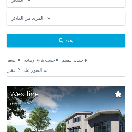
السعر
المزيد من الفلاتر
بحث
حسب التقييم
حسب تاريخ الإضافة
السعر
تم العثور على
2
عقار
Westline
USA
,
أوستن