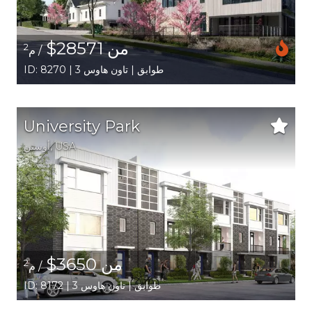
من 28571$
2
/ م
ID: 8270 | 3 طوابق | تاون هاوس
University Park
USA
,
أوستن
من 3650$
2
/ م
ID: 8172 | 3 طوابق | تاون هاوس