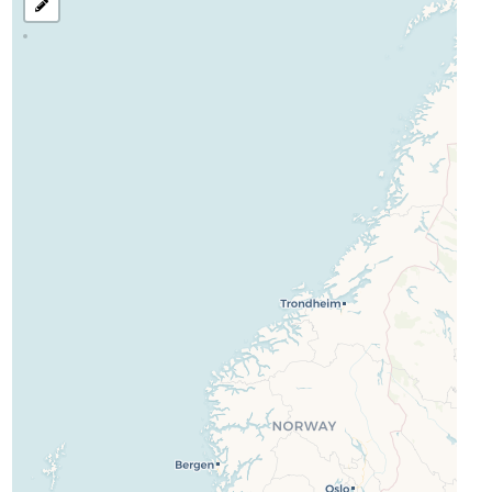
选
择
搜
索
区
域