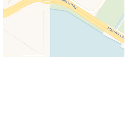
Leaflet
| ©
OpenStreetMap
©
CartoDB