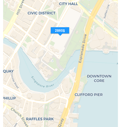
2860$