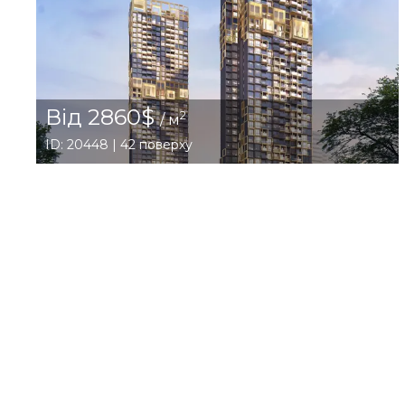
Від 2860$
2
/ м
ID: 20448 | 42 поверху