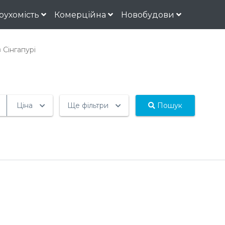
рухомість
Комерційна
Новобудови
 Сінгапурі
Ціна
Ще фільтри
Пошук