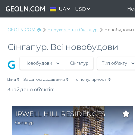
GEOLN.COM
Не
UA
USD
GEOLN.COM 🏠
Нерухомість в Сінгапурі
Новобудови в
Сінгапур. Всі новобудови
G
Новобудови
Сінгапур
Тип об'єкту
Ціна
За датою додавання
По популярності
Знайдено об'єктів:
1
IRWELL HILL RESIDENCES
Сінгапур