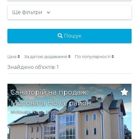
Ще фільтри
Пошук
Ціна
За датою додавання
По популярності
Знайдено об'єктів:
1
Санаторій на продаж:
Моловата Ноуă, район
Molovata Noua
,
Молдова
Дубосари, Молдова, на
берегах річки Дністер