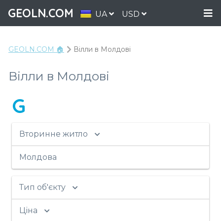
GEOLN.COM
UA
USD
GEOLN.COM 🏠
Вілли в Молдові
Вілли в Молдові
G
Вторинне житло
Молдова
Тип об'єкту
Ціна