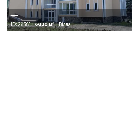
—
2
ID: 28581 |
6000 м
| Вілла