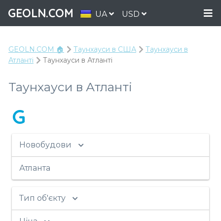
GEOLN.COM
UA
USD
GEOLN.COM 🏠
Таунхауси в США
Таунхауси в
Атланті
Таунхауси в Атланті
Таунхауси в Атланті
G
Новобудови
Атланта
Тип об'єкту