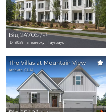
Від 2470$
2
/ м
ID: 8059 | 3 поверху | Таунхаус
The Villas at Mountain View
Атланта
,
США
2