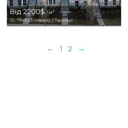
Від 2200$
2
/ м
ID: 7949 | 3 поверху | Таунхаус
←
1
2
→