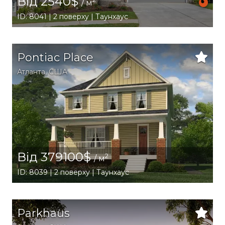
Від 2540$
/ м
ID: 8041 | 2 поверху | Таунхаус
Pontiac Place
Атланта
,
США
Від 379100$
2
/ м
ID: 8039 | 2 поверху | Таунхаус
Parkhaus