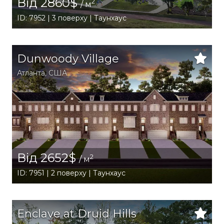
Від 2860$
2
/ м
ID: 7952 | 3 поверху | Таунхаус
Dunwoody Village
Атланта
,
США
Від 2652$
2
/ м
ID: 7951 | 2 поверху | Таунхаус
Enclave at Druid Hills