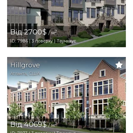
Від 2700$
2
/ м
ID: 7986 | 3 поверху | Таунхаус
Hillgrove
Атланта
,
США
Від 4069$
2
/ м