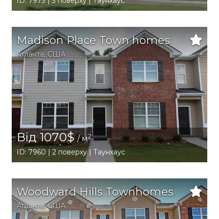
ID: 7973 | 3 поверху | Таунхаус
Madison Place Town homes
Атланта
,
США
Від 1070$
2
/ м
ID: 7960 | 2 поверху | Таунхаус
Woodward Hills Townhomes
Атланта
,
США