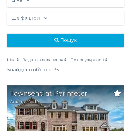
Ціна
Ще фільтри
Пошук
Ціна
За датою додавання
По популярності
Знайдено об'єктів:
35
Townsend at Perimeter
Атланта
,
США