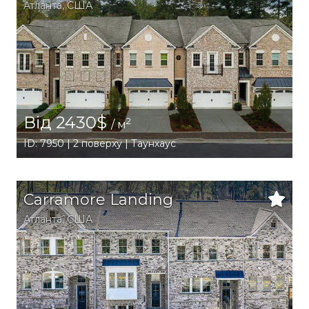
Атланта
,
США
Від 2430$
2
/ м
ID: 7950 | 2 поверху | Таунхаус
Carramore Landing
Атланта
,
США