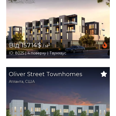
Атланта
,
США
Від 15714$
2
/ м
ID: 8025 | 4 поверху | Таунхаус
Oliver Street Townhomes
Атланта
,
США