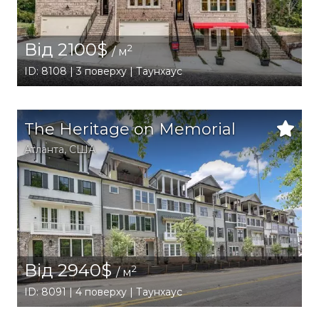
Від 2100$
2
/ м
ID: 8108 | 3 поверху | Таунхаус
The Heritage on Memorial
Атланта
,
США
Від 2940$
2
/ м
ID: 8091 | 4 поверху | Таунхаус