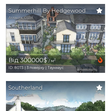
Summerhill By Hedgewood
Атланта
,
США
Від 300000$
2
/ м
ID: 8073 | 3 поверху | Таунхаус
Southerland
Атланта
,
США