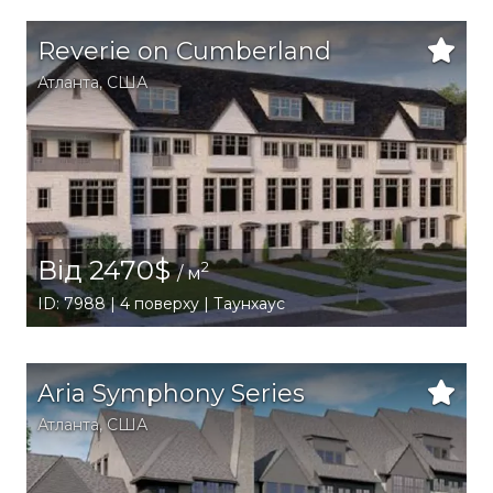
Reverie on Cumberland
Атланта
,
США
Від 2470$
2
/ м
ID: 7988 | 4 поверху | Таунхаус
Aria Symphony Series
Атланта
,
США