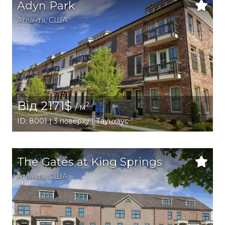
Adyn Park
Атланта
,
США
Від 2171$
2
/ м
ID: 8001 | 3 поверху | Таунхаус
The Gates at King Springs
Атланта
,
США