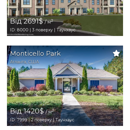
Від 2691$
2
/ м
ID: 8000 | 3 поверху | Таунхаус
Monticello Park
Атланта
,
США
Від 1420$
2
/ м
ID: 7999 | 2 поверху | Таунхаус