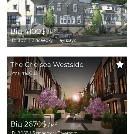
Від 4100$
2
/ м
ID: 8071 | 2 поверху | Таунхаус
The Chelsea Westside
Атланта
,
США
Від 2670$
2
/ м
ID: 8068 | 3 поверху | Таунхаус