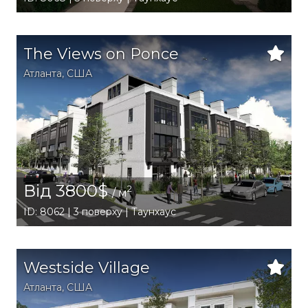
The Views on Ponce
Атланта
,
США
Від 3800$
2
/ м
ID: 8062 | 3 поверху | Таунхаус
Westside Village
Атланта
,
США