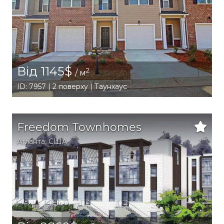
Від 1145$
2
/ м
ID: 7957 | 2 поверху | Таунхаус
Freedom Townhomes
Атланта
,
США