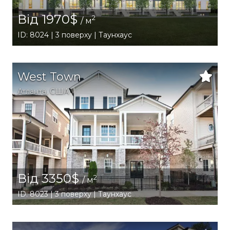
Від 1970$
2
/ м
ID: 8024 | 3 поверху | Таунхаус
West Town
Атланта
,
США
Від 3350$
2
/ м
ID: 8023 | 3 поверху | Таунхаус