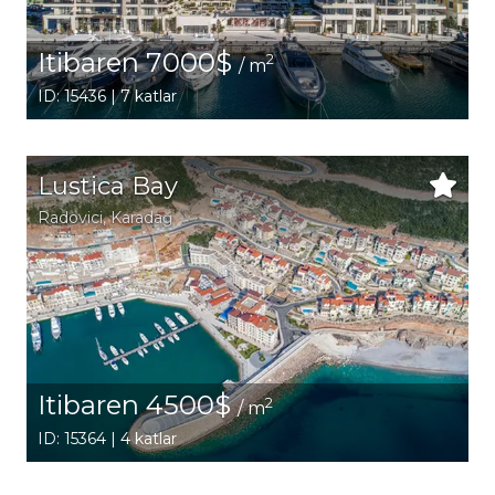
Itibaren 7000$
2
/ m
ID: 15436 | 7 katlar
Lustica Bay
Radovici
, Karadağ
Itibaren 4500$
2
/ m
ID: 15364 | 4 katlar