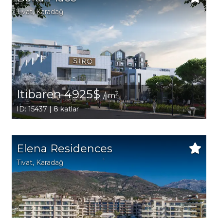
Tivat
, Karadağ
Itibaren 4925$
2
/ m
ID: 15437 | 8 katlar
Elena Residences
Tivat
, Karadağ