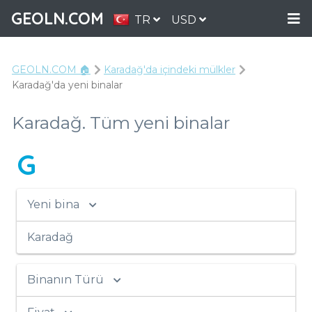
GEOLN.COM
TR
USD
GEOLN.COM 🏠
Karadağ'da içindeki mülkler
Karadağ'da yeni binalar
Karadağ. Tüm yeni binalar
G
Yeni bina
Karadağ
Binanın Türü