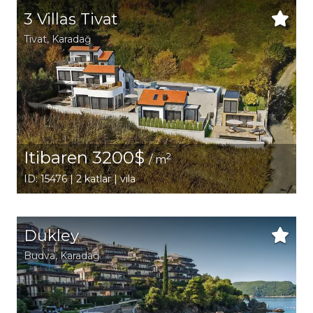
3 Villas Tivat
Tivat
, Karadağ
Itibaren 3200$
2
/ m
ID: 15476 | 2 katlar | vila
Dukley
Budva
, Karadağ