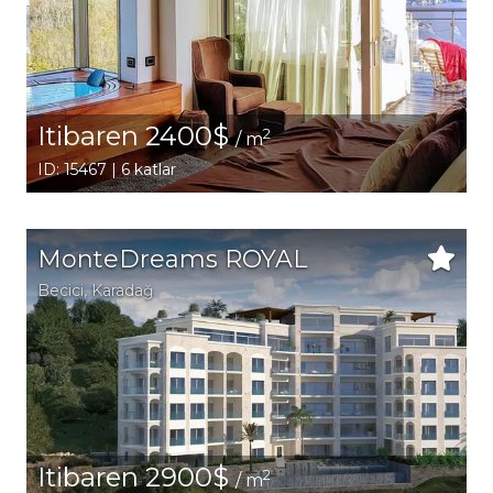
Itibaren 2400$
2
/ m
ID: 15467 | 6 katlar
MonteDreams ROYAL
Becici
, Karadağ
Itibaren 2900$
2
/ m