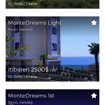
ID: 15466 | 7 katlar
MonteDreams Light
Becici
, Karadağ
Itibaren 2500$
2
/ m
ID: 15464 | 6 katlar
MonteDreams 1st
Becici
, Karadağ