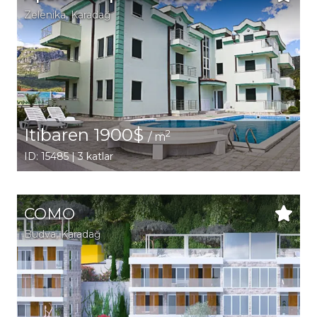
Zelenika
, Karadağ
Itibaren 1900$
2
/ m
ID: 15485 | 3 katlar
COMO
Budva
, Karadağ