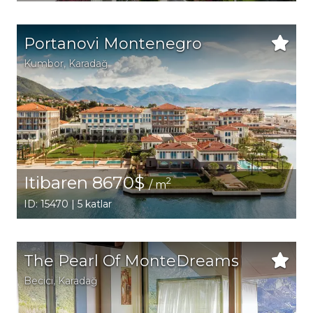
Portanovi Montenegro
Kumbor
, Karadağ
Itibaren 8670$
2
/ m
ID: 15470 | 5 katlar
The Pearl Of MonteDreams
Becici
, Karadağ