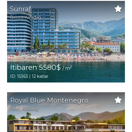
Sunraf
Becici
, Karadağ
Itibaren 5580$
2
/ m
ID: 15363 | 12 katlar
Royal Blue Montenegro
Tivat
, Karadağ