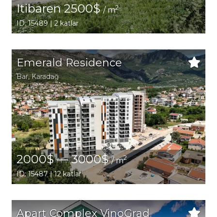
Itibaren 2500$
2
/ m
ID: 15489 | 2 katlar
Emerald Residence
Bar
, Karadağ
2000$ — 3000$
2
/ m
ID: 15487 | 12 katlar
Apart Complex VinoGrad