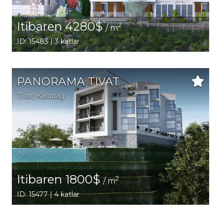
Itibaren 4280$
2
/ m
ID: 15483 | 3 katlar
PANORAMA TIVAT
Tivat
, Karadağ
Itibaren 1800$
2
/ m
ID: 15477 | 4 katlar