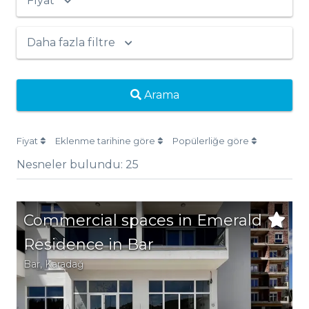
Fiyat
Daha fazla filtre
Arama
Fiyat
Eklenme tarihine göre
Popülerliğe göre
Nesneler bulundu:
25
Commercial spaces in Emerald
Residence in Bar
Bar
, Karadağ