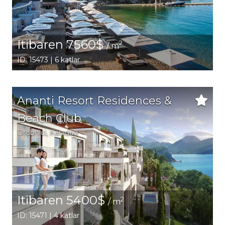
Itibaren 7560$
2
/ m
ID: 15473 | 6 katlar
Ananti Resort Residences &
Beach Club
Drobnici
, Karadağ
Itibaren 5400$
2
/ m
ID: 15471 | 4 katlar