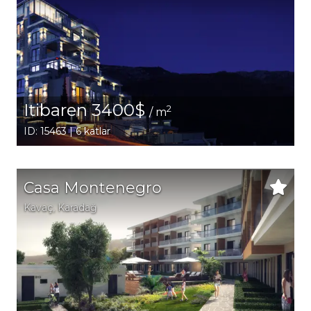
Itibaren 3400$
2
/ m
ID: 15463 | 6 katlar
Casa Montenegro
Kavaç
, Karadağ