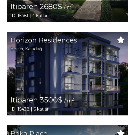
Itibaren 2680$
2
/ m
ID: 15461 | 4 katlar
Horizon Residences
Becici
, Karadağ
Itibaren 3500$
2
/ m
ID: 15438 | 6 katlar
Boka Place