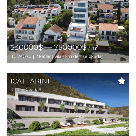
530000$ — 750000$
2
/ m
ID: 24070 | 2 katlar | vila | 5m denize bkadar
ICATTARINI
Kotor
, Karadağ