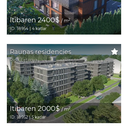
Itibaren 2400$
2
/ m
ID: 18954 | 4 katlar
Raunas residencies
Riga
, Letonya
Itibaren 2000$
2
/ m
ID: 18952 | 5 katlar