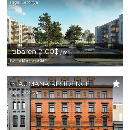
Riga
, Letonya
Itibaren 2100$
2
/ m
ID: 18136 | 5 katlar
BLAUMAŅA RESIDENCE
Riga
, Letonya