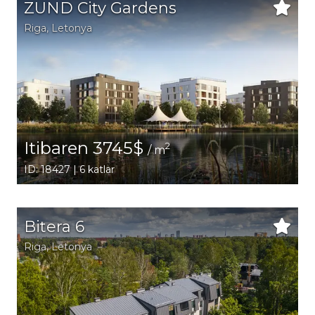
ZUND City Gardens
Riga
, Letonya
Itibaren 3745$
2
/ m
ID: 18427 | 6 katlar
Bitera 6
Riga
, Letonya