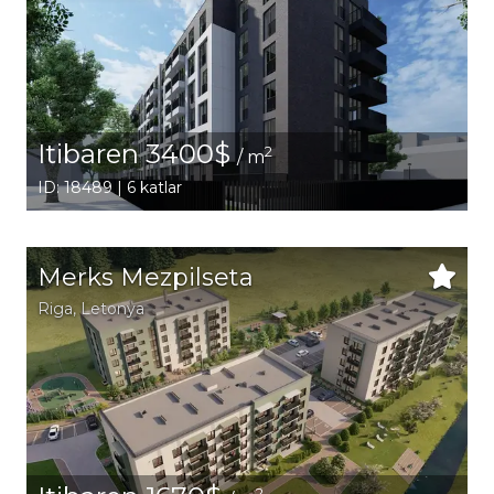
Itibaren 3400$
2
/ m
ID: 18489 | 6 katlar
Merks Mezpilseta
Riga
, Letonya
2