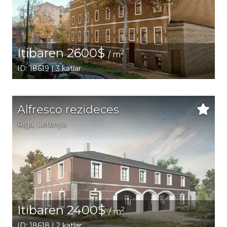
Itibaren 2600$
2
/ m
ID: 18619 | 3 katlar
Alfresco rezideces
Riga
, Letonya
Itibaren 2400$
2
/ m
ID: 18618 | 2 katlar