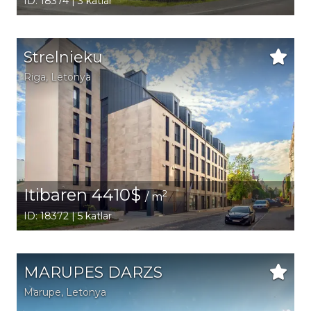
ID: 18374 | 3 katlar
Strelnieku
Riga
, Letonya
Itibaren 4410$
2
/ m
ID: 18372 | 5 katlar
MARUPES DARZS
Marupe
, Letonya