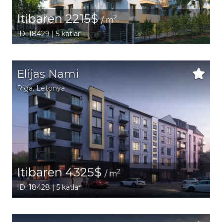
Itibaren 2215$
2
/ m
ID: 18429 | 5 katlar
Elijas Nami
Riga
, Letonya
Itibaren 4325$
2
/ m
ID: 18428 | 5 katlar