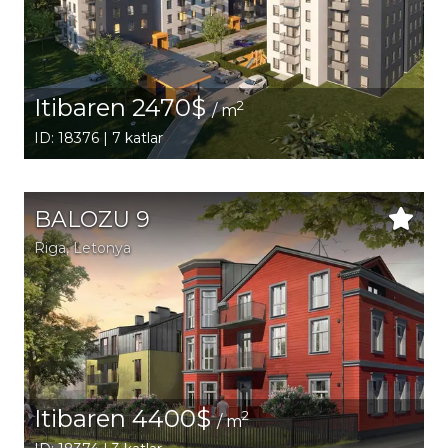
Itibaren 2470$
2
/ m
ID: 18376 | 7 katlar
BALOZU 9
Riga
, Letonya
Itibaren 4400$
2
/ m