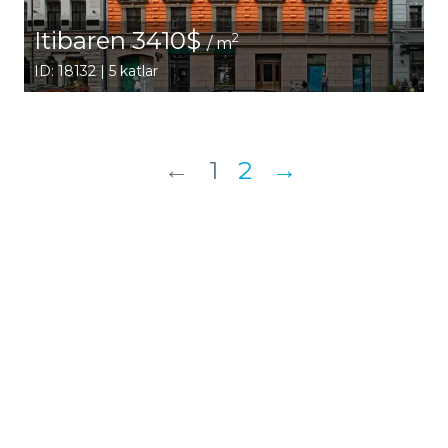
Itibaren 3410$
2
/ m
ID: 18132 | 5 katlar
←
1
2
→