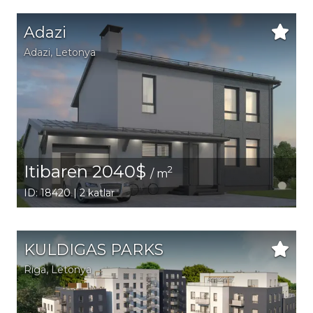
Adazi
Adazi
, Letonya
Itibaren 2040$
2
/ m
ID: 18420 | 2 katlar
KULDIGAS PARKS
Riga
, Letonya