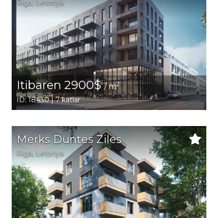
Riga
, Letonya
Itibaren 2900$
2
/ m
ID: 18430 | 7 katlar
Merks Duntes Ziles
Riga
, Letonya