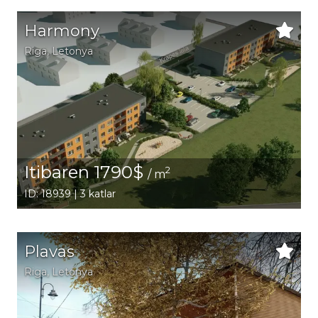
Harmony
Riga
, Letonya
Itibaren 1790$
2
/ m
ID: 18939 | 3 katlar
Plavas
Riga
, Letonya