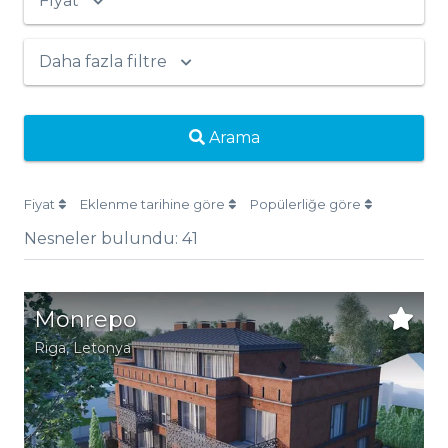
Fiyat
Daha fazla filtre
Arama
Fiyat
Eklenme tarihine göre
Popülerliğe göre
Nesneler bulundu:
41
Monrepo
Riga
, Letonya