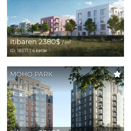
Itibaren 2380$
2
/ m
ID: 18371 | 4 katlar
MOHO PARK
Riga
, Letonya