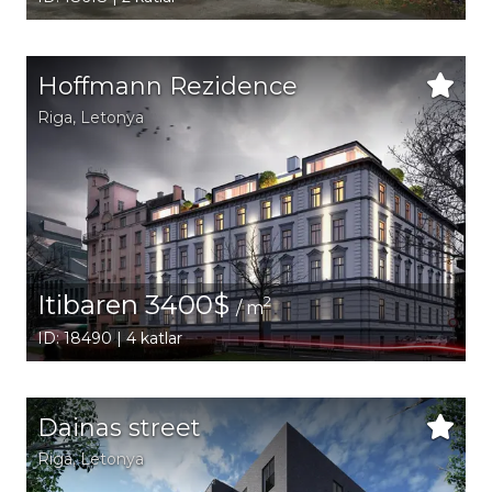
Hoffmann Rezidence
Riga
, Letonya
Itibaren 3400$
2
/ m
ID: 18490 | 4 katlar
Dainas street
Riga
, Letonya