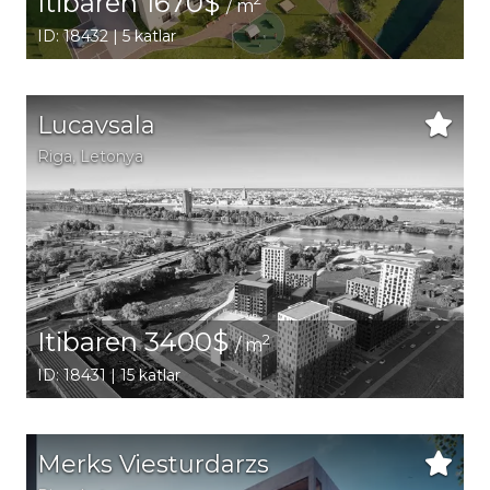
Itibaren 1670$
/ m
ID: 18432 | 5 katlar
Lucavsala
Riga
, Letonya
Itibaren 3400$
2
/ m
ID: 18431 | 15 katlar
Merks Viesturdarzs