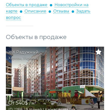
Объекты в продаже
Новостройки на
карте
Описание
Отзывы
Задать
вопрос
Объекты в продаже
ЖК Радужный
Херсон
,
Украина
От 540$
2
/ м
ID: 1288 | 9 этажей | Каркас возведен