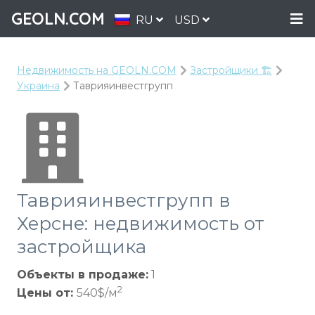
GEOLN.COM
RU
USD
Недвижимость на GEOLN.COM
Застройщики 🏗️
Украина
Таврияинвестгрупп
Таврияинвестгрупп в
Херсне: недвижимость от
застройщика
Объекты в продаже:
1
2
Цены от:
540$/м