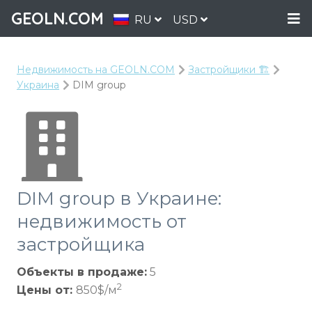
GEOLN.COM
RU
USD
Недвижимость на GEOLN.COM
Застройщики 🏗️
Украина
DIM group
DIM group в Украине:
недвижимость от
застройщика
Объекты в продаже:
5
2
Цены от:
850$/м