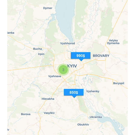
990$
3
850$