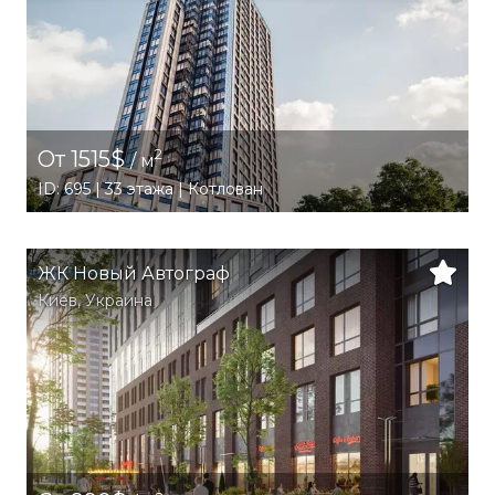
От 1515$
2
/ м
ID: 695 | 33 этажа | Котлован
ЖК Новый Автограф
Киев
,
Украина