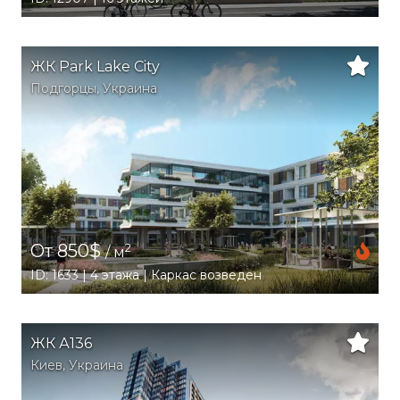
ЖК Park Lake City
Подгорцы
,
Украина
От 850$
2
/ м
ID: 1633 | 4 этажа | Каркас возведен
ЖК А136
Киев
,
Украина