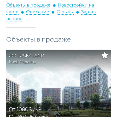
Объекты в продаже
Новостройки на
карте
Описание
Отзывы
Задать
вопрос
Объекты в продаже
ЖК LUCKY LAND
Киев
,
Украина
От 1080$
2
/ м
ID: 12907 | 16 этажей