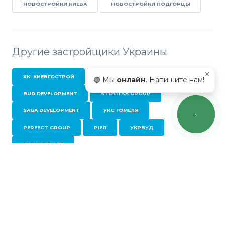
НОВОСТРОЙКИ КИЕВА
НОВОСТРОЙКИ ПОДГОРЦЫ
Другие застройщики Украины
×
ХК. КИЕВГОСТРОЙ
ИНТЕГРАЛ-БУД
🟢 Мы
онлайн
. Напишите нам!
BUD DEVELOPMENT
STOLITSA GROUP
SAGA DEVELOPMENT
УКС ГОМЕЛЯ
PERFECT GROUP
РІЕЛ
УКРБУД
COMFORT LIFE