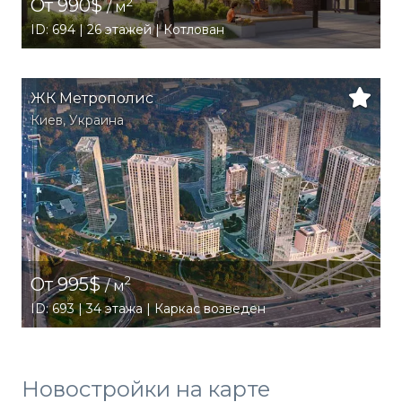
От 990$
2
/ м
ID: 694 | 26 этажей | Котлован
ЖК Метрополис
Киев
,
Украина
От 995$
2
/ м
ID: 693 | 34 этажа | Каркас возведен
Новостройки на карте