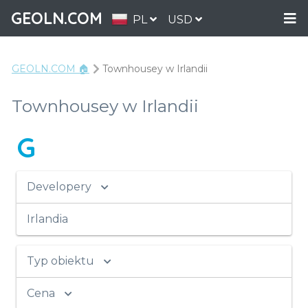
GEOLN.COM
PL
USD
GEOLN.COM 🏠
Townhousey w Irlandii
Townhousey w Irlandii
G
Developery
Irlandia
Typ obiektu
Cena