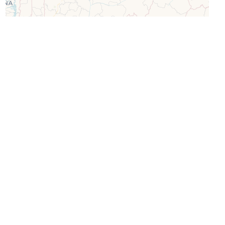
Leaflet
| ©
OpenStreetMap
©
CartoDB