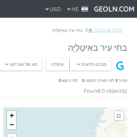
GEOLN.COM
USD
HE
GEOLN.COM 🏠
בתי עיר באִיטַלִיָה
בתי עיר באִיטַלִיָה
G
מבנים חדשים
אִיטַלִיָה
סוג של אובייקט
מחיר
לפי תאריך הוספה
לפי ביקוש
Found
0
object(s)
+
−