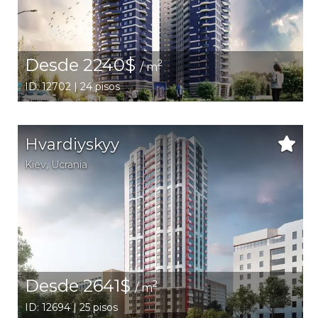
Desde 2240$
2
/ m
ID: 12702 | 24 pisos
Hvardiyskyy
Kiev
,
Ucrania
Desde 2641$
2
/ m
ID: 12694 | 25 pisos