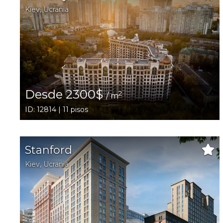
Kiev
,
Ucrania
Desde 2300$
2
/ m
ID: 12814 | 11 pisos
Stanford
Kiev
,
Ucrania