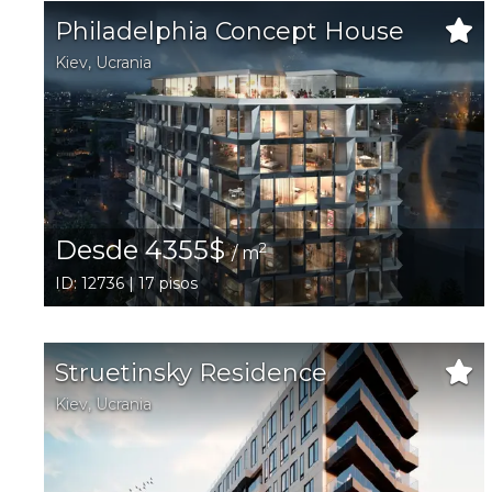
Philadelphia Concept House
Kiev
,
Ucrania
Desde 4355$
2
/ m
ID: 12736 | 17 pisos
Struetinsky Residence
Kiev
,
Ucrania