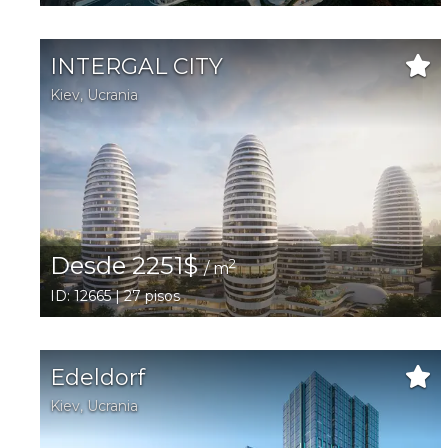
INTERGAL CITY
Kiev
,
Ucrania
Desde 2251$
2
/ m
ID: 12665 | 27 pisos
Edeldorf
Kiev
,
Ucrania