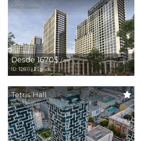
Kiev
,
Ucrania
Desde 1670$
2
/ m
ID: 12811 | 25 pisos
Tetris Hall
Kiev
,
Ucrania