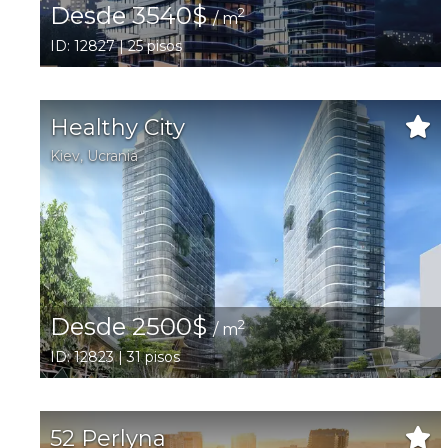
Desde 3540$
2
/ m
ID: 12827 | 25 pisos
Healthy City
Kiev
,
Ucrania
Desde 2500$
2
/ m
ID: 12823 | 31 pisos
52 Perlyna