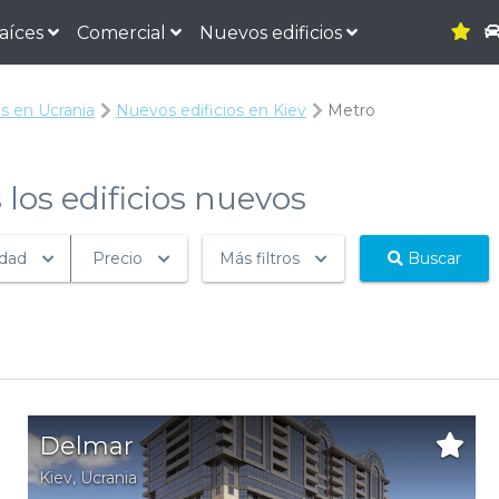
raíces
Comercial
Nuevos edificios
s en Ucrania
Nuevos edificios en Kiev
Metro
 los edificios nuevos
edad
Precio
Más filtros
Buscar
Delmar
Kiev
,
Ucrania