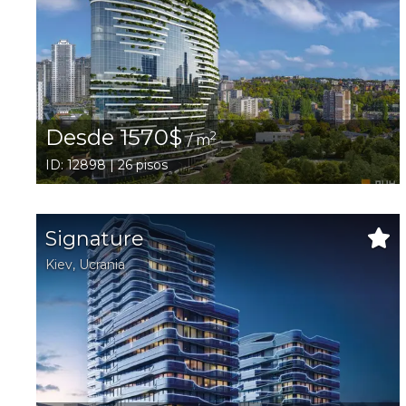
Desde 1570$
2
/ m
ID: 12898 | 26 pisos
Signature
Kiev
,
Ucrania