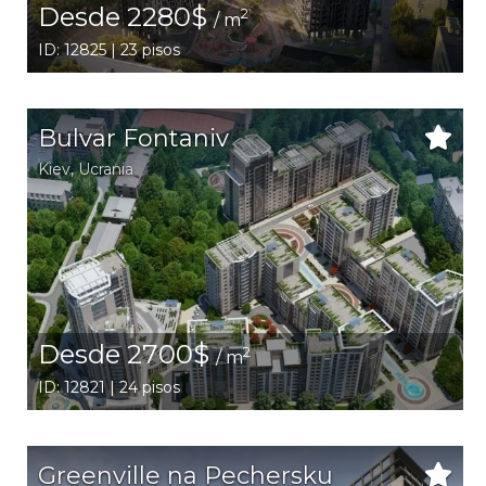
Desde 2280$
2
/ m
ID: 12825 | 23 pisos
Bulvar Fontaniv
Kiev
,
Ucrania
Desde 2700$
2
/ m
ID: 12821 | 24 pisos
Greenville na Pechersku