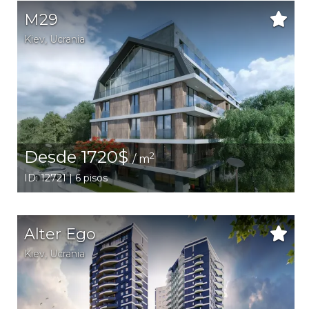
M29
Kiev
,
Ucrania
Desde 1720$
2
/ m
ID: 12721 | 6 pisos
Alter Ego
Kiev
,
Ucrania