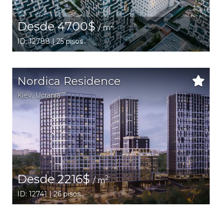
Desde 4700$
2
/ m
ID: 12788 | 25 pisos
Nordica Residence
Kiev
,
Ucrania
Desde 2216$
2
/ m
ID: 12741 | 26 pisos