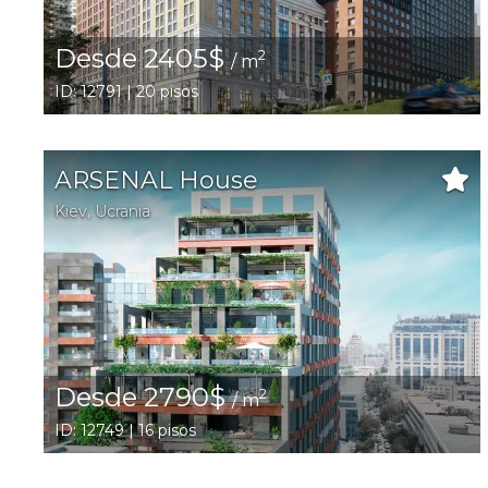
Desde 2405$
2
/ m
ID: 12791 | 20 pisos
ARSENAL House
Kiev
,
Ucrania
Desde 2790$
2
/ m
ID: 12749 | 16 pisos