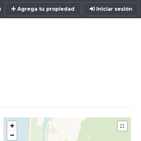
Agrega tu propiedad
Iniciar sesión
+
−