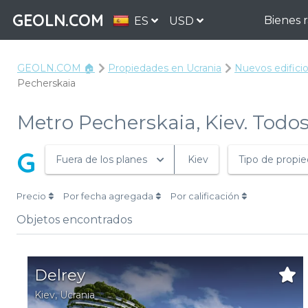
GEOLN.COM
Bienes 
ES
USD
GEOLN.COM 🏠
Propiedades en Ucrania
Nuevos edificio
Pecherskaia
Metro Pecherskaia, Kiev. Todos
G
Fuera de los planes
Kiev
Tipo de propi
Precio
Por fecha agregada
Por calificación
Objetos encontrados
Delrey
Kiev
,
Ucrania