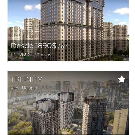
Desde 1890$
2
/ m
ID: 12896 | 30 pisos
TRIIINITY
Kiev
,
Ucrania