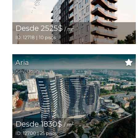
Desde 2525$
2
/ m
ID: 12718 | 10 pisos
Aria
Kiev
,
Ucrania
Desde 1830$
2
/ m
ID: 12700 | 25 pisos