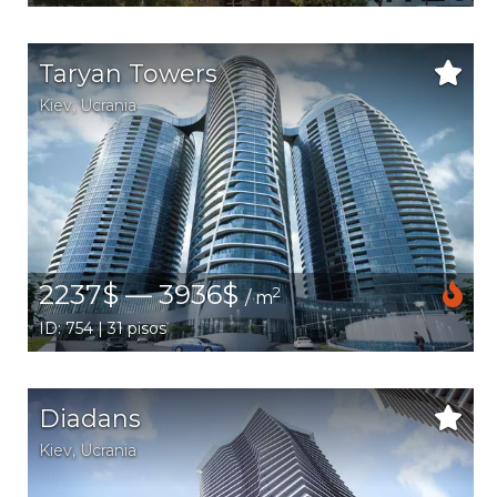
Taryan Towers
Kiev
,
Ucrania
2237$ — 3936$
2
/ m
ID: 754 | 31 pisos
Diadans
Kiev
,
Ucrania