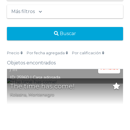
Más filtros
Buscar
Precio
Por fecha agregada
Por calificación
Objetos encontrados
Vendido
2
/ m
ID: 25960 | Casa adosada
The time has come!
Kolasina
,
Montenegro