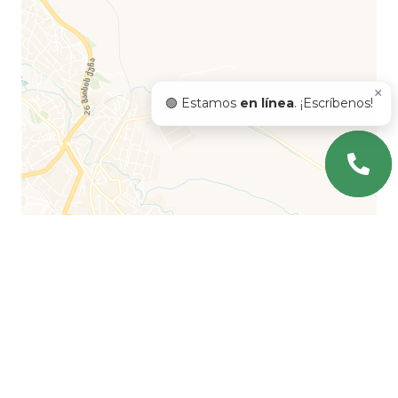
×
🟢 Estamos
en línea
. ¡Escríbenos!
Leaflet
| ©
OpenStreetMap
©
CartoDB
Preguntas más frecuentes