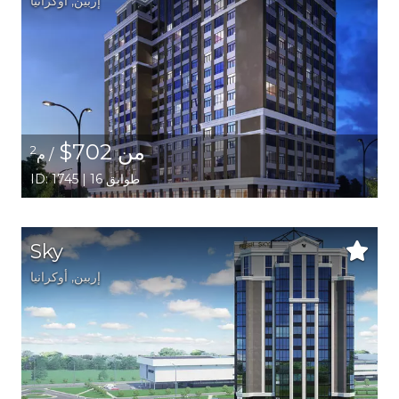
إربين,
أوكرانيا
من 702$
2
/ م
ID: 1745 | 16 طوابق
Sky
إربين,
أوكرانيا