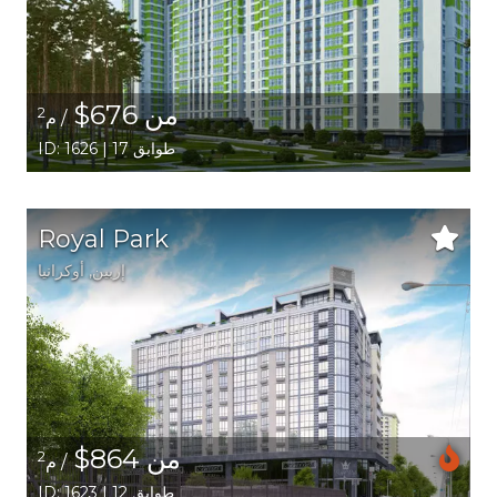
من 676$
2
/ م
ID: 1626 | 17 طوابق
Royal Park
إربين,
أوكرانيا
من 864$
2
/ م
ID: 1623 | 12 طوابق