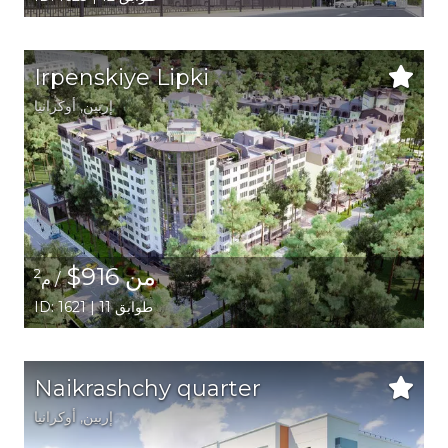
Irpenskiye Lipki
إربين,
أوكرانيا
من 916$
2
/ م
ID: 1621 | 11 طوابق
Naikrashchy quarter
إربين,
أوكرانيا