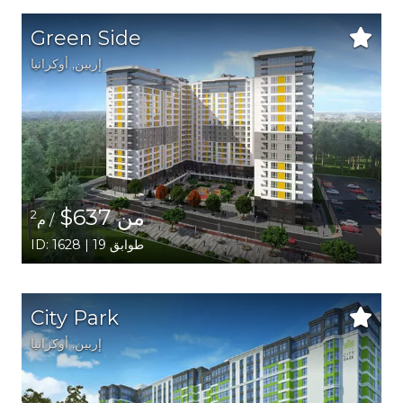
Green Side
إربين,
أوكرانيا
من 637$
2
/ م
ID: 1628 | 19 طوابق
City Park
إربين,
أوكرانيا