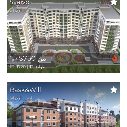
Syaivo
إربين,
أوكرانيا
من 750$
2
/ م
ID: 1720 | 12 طوابق
Bask&Will
إربين,
أوكرانيا