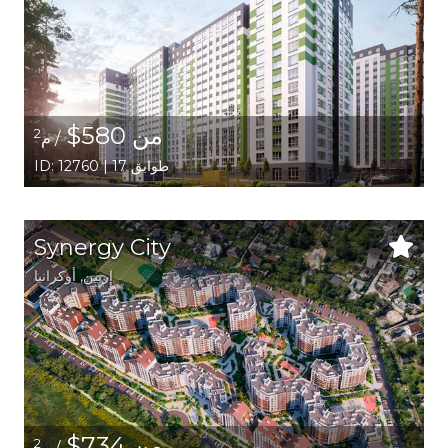
من 580$
2
/ م
ID: 12760 | 17 طوابق
Synergy City
إربين,
أوكرانيا
من 734$
2