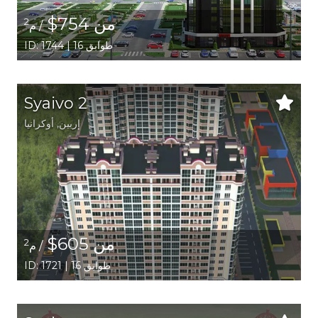
من 754$
2
/ م
ID: 1744 | 16 طوابق
Syaivo 2
إربين,
أوكرانيا
من 605$
2
/ م
ID: 1721 | 16 طوابق