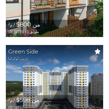
من 800$
2
/ م
ID: 12775 | 3 طوابق
Green Side
إربين,
أوكرانيا
من 598$
2
/ م
ID: 12762