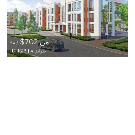
من 702$
2
/ م
ID: 1618 | 4 طوابق