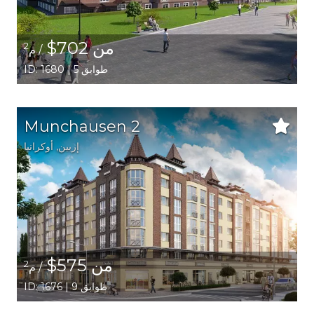
من 702$
2
/ م
ID: 1680 | 5 طوابق
Munchausen 2
إربين,
أوكرانيا
من 575$
2
/ م
ID: 1676 | 9 طوابق