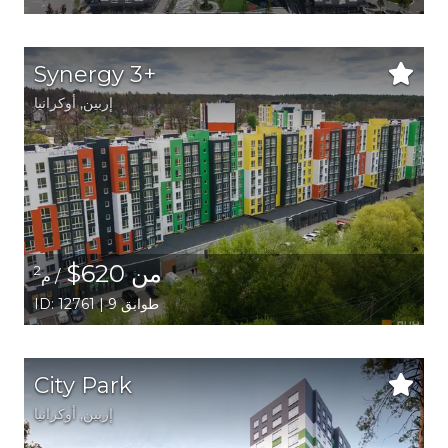
Synergy 3+
إربين,
أوكرانيا
من 620$
2
/ م
ID: 12761 | 9 طوابق
City Park
إربين,
أوكرانيا