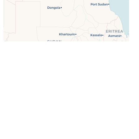
Leaflet
| ©
OpenStreetMap
©
CartoDB