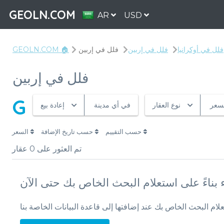
GEOLN.COM
AR
USD
فلل في أوكرانيا
فلل في إربين
فلل في إربين
GEOLN.COM 🏠
فلل في إربين
G
لسعر
نوع العقار
في أي مدينة
إعادة بيع
حسب التقييم
حسب تاريخ الإضافة
السعر
تم العثور على
0
عقار