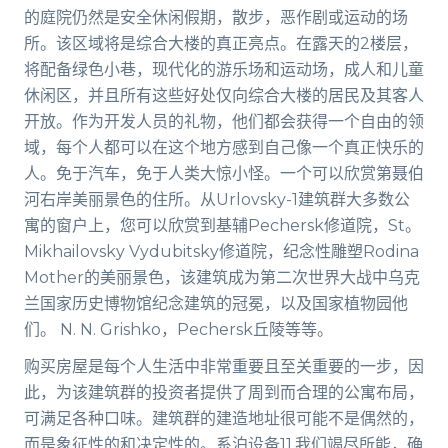
的庭院仍然是安全休闲假期，散步，恶作剧或运动的场
所。该区域将是综合大楼的真正亮点。在露天的2楼层，
将配备绿色小巷，现代化的游乐场和运动场，成人和儿童
休闲区，并且所有这些好处仅向综合大楼的居民及其客人
开放。作为开发人员的礼物，他们都会获得一个自由的领
域，每个人都可以在这个地方感到自己像一个真正快乐的
人。免于汽车，免于人类大惊小怪。一个可以欣赏第聂伯
河右岸美丽景色的住所。从Urlovsky-1建筑群大多数公
寓的窗户上，您可以欣赏到基辅Pechersk修道院，St。
Mikhailovsky Vydubitsky修道院，纪念性雕塑Rodina
Mother的美丽景色，该建筑成为第二次世界大战中乌克
兰国家历史博物馆纪念建筑的冠冕，以及国家植物园他
们。 N. N. Grishko，Pechersk丘陵等等。
购买房屋是每个人生活中非常重要且至关重要的一步，因
此，为该建筑群的投资者提供了周到而合理的公寓布局，
可满足各种口味。建筑群的建造地址很可能不是偶然的，
而是象征性的和决定性的。系泊设备11.我们竭尽所能，确