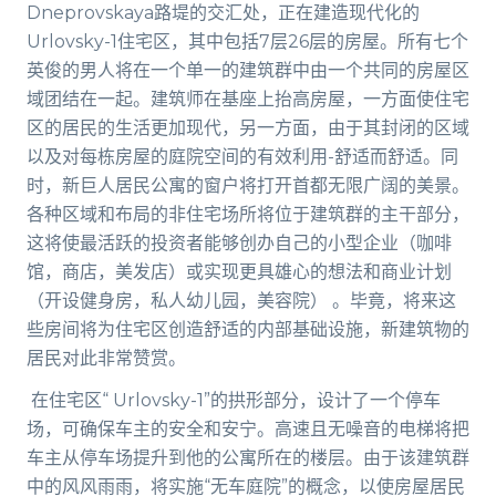
Dneprovskaya路堤的交汇处，正在建造现代化的
Urlovsky-1住宅区，其中包括7层26层的房屋。所有七个
英俊​​的男人将在一个单一的建筑群中由一个共同的房屋区
域团结在一起。建筑师在基座上抬高房屋，一方面使住宅
区的居民的生活更加现代，另一方面，由于其封闭的区域
以及对每栋房屋的庭院空间的有效利用-舒适而舒适。同
时，新巨人居民公寓的窗户将打开首都无限广阔的美景。
各种区域和布局的非住宅场所将位于建筑群的主干部分，
这将使最活跃的投资者能够创办自己的小型企业（咖啡
馆，商店，美发店）或实现更具雄心的想法和商业计划
（开设健身房，私人幼儿园，美容院） 。毕竟，将来这
些房间将为住宅区创造舒适的内部基础设施，新建筑物的
居民对此非常赞赏。
在住宅区“ Urlovsky-1”的拱形部分，设计了一个停车
场，可确保车主的安全和安宁。高速且无噪音的电梯将把
车主从停车场提升到他的公寓所在的楼层。由于该建筑群
中的风风雨雨，将实施“无车庭院”的概念，以使房屋居民