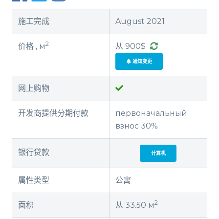
施工完成
August 2021
2
价格 , м
从 900$
通知变更
网上购物
开发商提供分期付款
первоначальный
взнос 30%
银行贷款
计算机
属性类型
公寓
2
面积
从 33.50 м