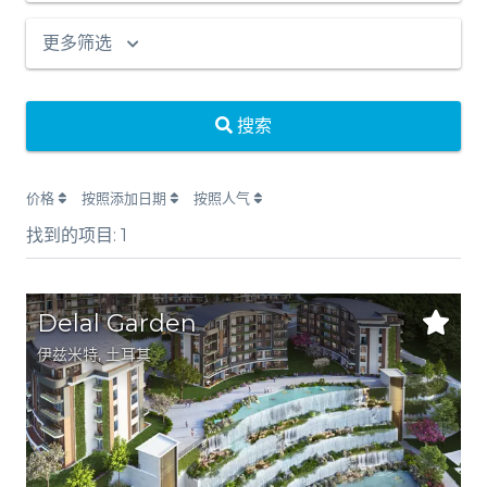
更多筛选
搜索
价格
按照添加日期
按照人气
找到的项目:
1
Delal Garden
伊兹米特
,
土耳其