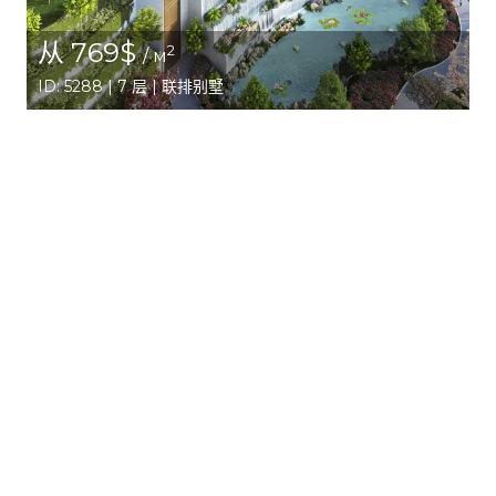
从 769$
2
/ м
ID: 5288 | 7 层 | 联排别墅