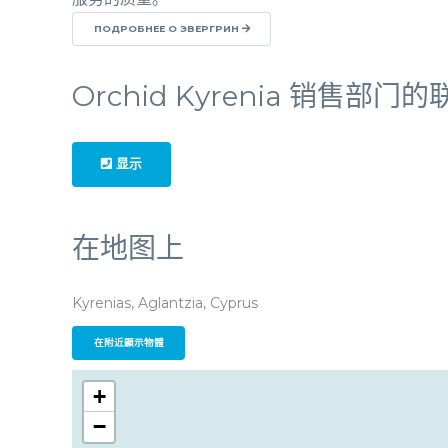
ПОДРОБНЕЕ О ЭВЕРГРИН
Orchid Kyrenia 销售部门
显示
在地图上
Kyrenias, Aglantzia, Cyprus
在附近顯示物體
+
−