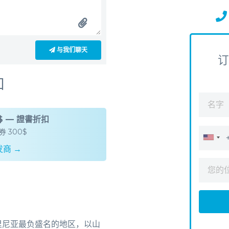
与我们聊天
订
扣
0$ — 證書折扣
 300$
商 →
里尼亚最负盛名的地区，以山