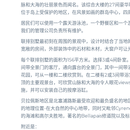
脉和大海的壮丽景色而闻名。该综合大楼的27间豪华
位于岛上受保护的地区，在风景如画的群岛中心，四
居民们可以使用一个露天游泳池，一个野餐区和一个
我们的管理公司负责所有维护。
联排别墅最初刻在周围的景观中，设计时结合了当地
宽敞的房间，外部装饰中的石材和木材，大窗户可让
每个联排别墅的面积为156平方米。选择3或4间卧
间带全景门的客厅，通向露台的全景门，其中一间带
花园，可从一楼和二楼欣赏到。在二楼有2或3间带
顶的主要观景台，可欣赏山脉和大海的令人眼花view
施，并可以安装自己的按摩浴缸。
贝拉佩斯地区是北塞浦路斯最受欢迎和最负盛名的地
的地理位置-在大自然的中心地带，同时又毗邻Cyre
的海滩和高尔夫胜地，著名的Bellapais修道院以
附近是：