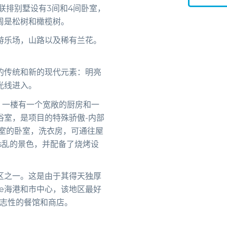
联排别墅设有3间和4间卧室，
周是松树和橄榄树。
游乐场，山路以及稀有兰花。
的传统和新的现代元素：明亮
光线进入。
室。一楼有一个宽敞的厨房和一
浴室，是项目的特殊骄傲-内部
浴室的卧室，洗衣房，可通往屋
s乱的景色，并配备了烧烤设
区之一。这是由于其得天独厚
ne海港和市中心，该地区最好
及标志性的餐馆和商店。