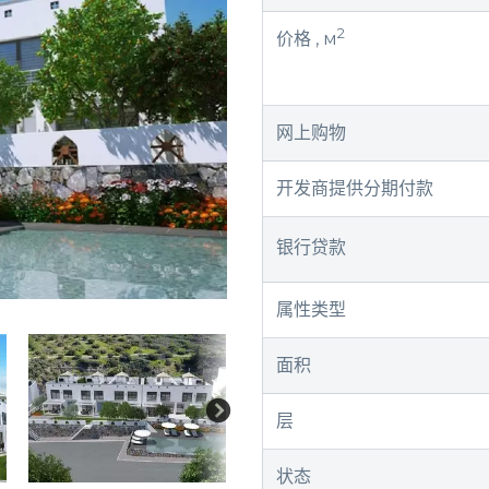
2
价格 , м
网上购物
开发商提供分期付款
银行贷款
属性类型
面积
层
状态