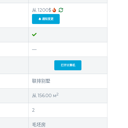
从 1200$
通知变更
—
打开计算机
联排别墅
2
从 156.00 м
2
毛坯房